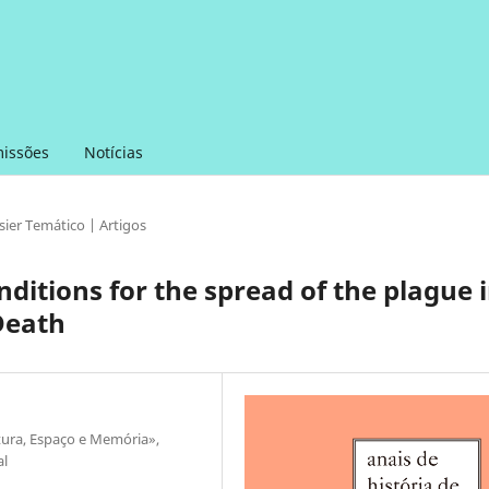
issões
Notícias
sier Temático | Artigos
ditions for the spread of the plague 
Death
tura, Espaço e Memória»,
al