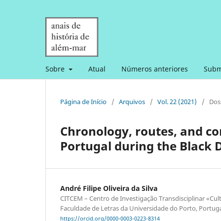
Sobre
Atual
Números anteriores
Subm
Página de Início
/
Arquivos
/
Vol. 22 (2021)
/
Dos
Chronology, routes, and con
Portugal during the Black 
André Filipe Oliveira da Silva
CITCEM – Centro de Investigação Transdisciplinar «Cul
Faculdade de Letras da Universidade do Porto, Portug
https://orcid.org/0000-0003-0223-8314