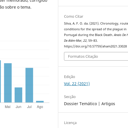
ser melhorado, corrigido
ão sobre o tema.
Como Citar
Silva, A. F. O. da. (2021). Chronology, rout
conditions for the spread of the plague in
Portugal during the Black Death.
Anais De H
De Além-Mar
,
22
, 59–83.
https://doi.org/10.57759/aham2021.33028
Formatos Citação
Edição
Vol. 22 (2021)
Secção
Dossier Temático | Artigos
Licença