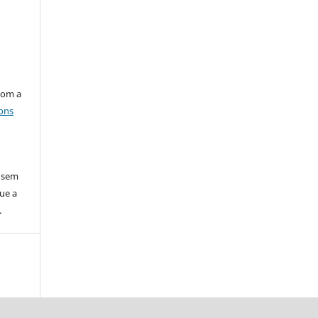
e
com a
ons
o sem
ue a
.