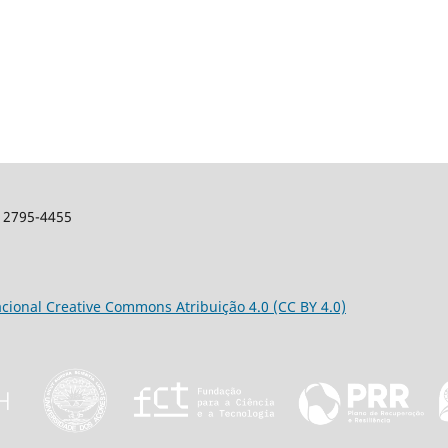
: 2795-4455
acional Creative Commons Atribuição 4.0 (CC BY 4.0)