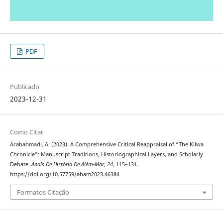
PDF
Publicado
2023-12-31
Como Citar
Arabahmadi, A. (2023). A Comprehensive Critical Reappraisal of “The Kilwa
Chronicle”: Manuscript Traditions, Historiographical Layers, and Scholarly
Debate.
Anais De História De Além-Mar
,
24
, 115–131.
https://doi.org/10.57759/aham2023.46384
Formatos Citação