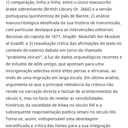
1) comparação, linha a linha, entre o único manuscrito
árabe sobrevivente (British Library Or. 2666) e a versão
portuguesa quinhentista de João de Barros; 2) análise
manuscritológica detalhada da sua história de transmissão,
com particular destaque para as intervenções editoriais
decisivas do copista de 1877, Shaykh ‘Abdullāh ibn Muṣbaḥ
al-Ṣuwāfī; e 3) reavaliação crítica das afirmações do texto no
contexto do extenso debate em torno do chamado
“problema shirazi”, à luz de dados arqueológicos recentes e
de estudos de ADN antigo, que apontam para uma
miscigenação selectiva entre elites persas e africanas, ao
invés de uma migração em larga escala. Em última análise,
argumenta-se que a principal relevância da crónica não
reside na narração directa e factual de acontecimentos do
século X, mas no facto de revelar as sensibilidades
históricas da sociedade de Kilwa no século XVI e a
subsequente reaproveitação política omani no século XIX.
Torna-se, assim, indispensável uma abordagem
estratificada e crítica das fontes para a sua integração