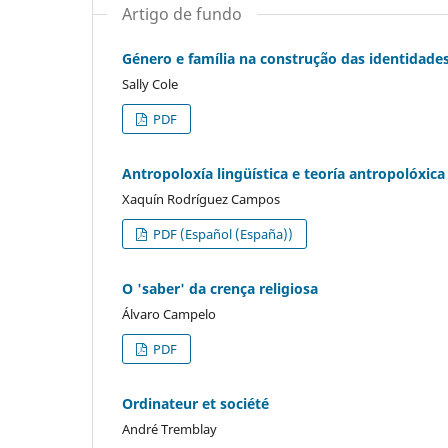
Artigo de fundo
Género e família na construção das identidad
Sally Cole
PDF
Antropoloxía lingüística e teoría antropolóxica
Xaquín Rodríguez Campos
PDF (Español (España))
O 'saber' da crença religiosa
Álvaro Campelo
PDF
Ordinateur et société
André Tremblay