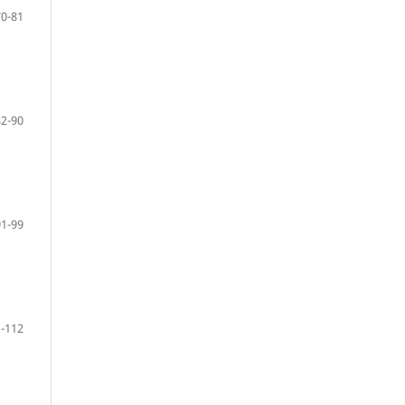
70-81
82-90
91-99
-112