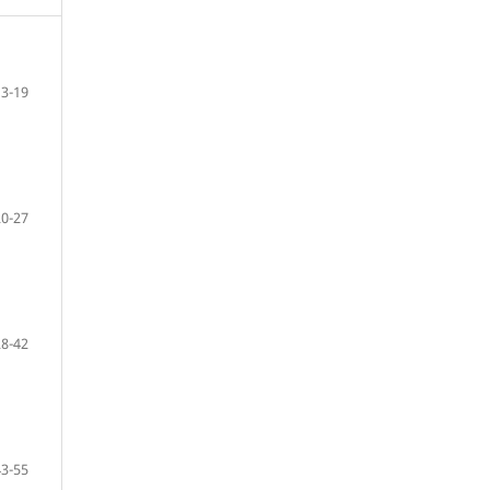
3-19
20-27
28-42
43-55