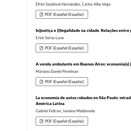
Efrén Sandoval Hernández, Carlos Alba Vega
PDF (Español (España))
In)justiça e (i)legalidade na cidade. Relações ent
Erick Serna Luna
PDF (Español (España))
A venda ambulante em Buenos Aires: economia(s) (i)
Mariano Daniel Perelman
PDF (Español (España))
La economía de autos robados en São Paulo: mirada
América Latina
Gabriel Feltran, Janaina Maldonado
PDF (Español (España))