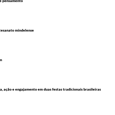
 de pensamento
rtesanato mindelense
on
a, ação e engajamento em duas festas tradicionais brasileiras