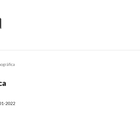
nográfica
ca
01-2022