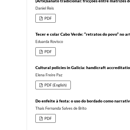
(Arte)sanato tradicional: fricções entre matrizes
Daniel Reis
PDF
Tecer e colar Cabo Verde: “retratos do povo” no a
Eduarda Rovisco
PDF
Cultural policies in Galicia: handicraft accreditati
Elena Freire Paz
PDF (English)
Do enfeite à festa: o uso do bordado como narrativ
Thaís Fernanda Salves de Brito
PDF