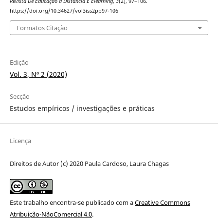
Revista De Educação a Distância E Elearning
,
3
(2), 97–106.
https://doi.org/10.34627/vol3iss2pp97-106
Formatos Citação
Edição
Vol. 3, Nº 2 (2020)
Secção
Estudos empíricos / investigações e práticas
Licença
Direitos de Autor (c) 2020 Paula Cardoso, Laura Chagas
Este trabalho encontra-se publicado com a
Creative Commons
Atribuição-NãoComercial 4.0
.