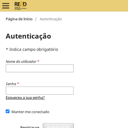
Página de Início
/
Autenticação
Autenticação
* Indica campo obrigatório
Nome de utilizador
*
Senha
*
Esqueceu a sua senha?
Manter-me conectado
Registar-se
Autenticação