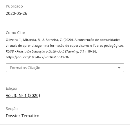
Publicado
2020-05-26
Como Citar
Oliveira, I., Miranda, B., & Barreira, C. (2020). A construção de comunidades
virtuais de aprendizagem na formação de supervisores e líderes pedagógicos.
RE@D - Revista De Educação a Distância E Elearning
,
3
(1), 19–36.
https://doi.org/10.34627/vol3iss1pp19-36
Formatos Citação
Edição
Vol. 3, Nº 1 (2020)
Secção
Dossier Temático