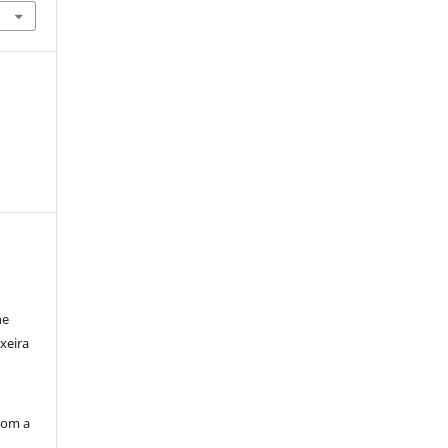
ne
xeira
com a