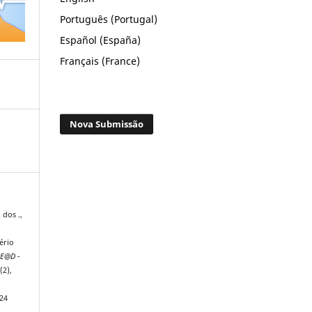
Português (Portugal)
Español (España)
Français (France)
Nova Submissão
 dos .,
ério
E@D -
7
(2),
424