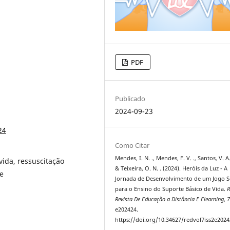
PDF
Publicado
2024-09-23
24
Como Citar
Mendes, I. N. ., Mendes, F. V. ., Santos, V. A.
vida, ressuscitação
& Teixeira, O. N. . (2024). Heróis da Luz - A
e
Jornada de Desenvolvimento de um Jogo S
para o Ensino do Suporte Básico de Vida.
R
Revista De Educação a Distância E Elearning
,
e202424.
https://doi.org/10.34627/redvol7iss2e202