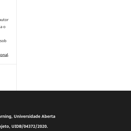
autor
ta o
 sob
ional
.
arning, Universidade Aberta
rojeto, UIDB/04372/2020.