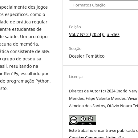
Formatos Citação
especialmente dos jogos
os específicos, como o
dade de prática regular
Edição
entre estudantes de
Vol.7 Nº 2 (2024): jul-dez
 de saúde. Um protótipo
 lacuna de memória,
Secção
tica consistente de SBV.
Dossier Temático
lo grupo de pesquisa
sil, resultando na
or Ren'Py, escolhido por
Licença
m de programação Python,
sto.
Direitos de Autor (c) 2024 Ingrid Nery
Mendes, Filipe Valente Mendes, Vivia
Almeida dos Santos, Otávio Noura Tei
Este trabalho encontra-se publicado 
Creative Commons Atribuição-