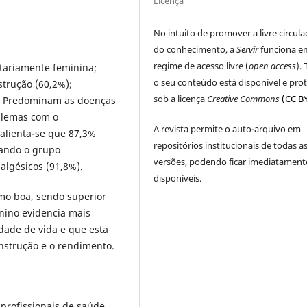
Licença
No intuito de promover a livre circul
do conhecimento, a
Servir
funciona e
regime de acesso livre (
open access
).
tariamente feminina;
o seu conteúdo está disponível e pro
strução (60,2%);
sob a licença
Creative Commons
(CC BY
). Predominam as doenças
oblemas com o
A revista permite o auto-arquivo em
alienta-se que 87,3%
repositórios institucionais de todas a
ando o grupo
versões, podendo ficar imediatament
algésicos (91,8%).
disponíveis.
mo boa, sendo superior
inino evidencia mais
dade de vida e que esta
nstrução e o rendimento.
 profissionais de saúde