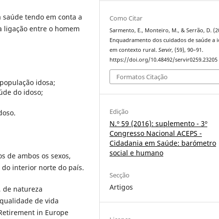
a saúde tendo em conta a
Como Citar
ta ligação entre o homem
Sarmento, E., Monteiro, M., & Serrão, D. (2
Enquadramento dos cuidados de saúde a 
em contexto rural.
Servir
, (59), 90–91.
https://doi.org/10.48492/servir0259.23205
Formatos Citação
 população idosa;
úde do idoso;
Edição
doso.
N.º 59 (2016): suplemento - 3º
Congresso Nacional ACEPS -
Cidadania em Saúde: barómetro
social e humano
os de ambos os sexos,
do interior norte do país.
Secção
Artigos
, de natureza
 qualidade de vida
Retirement in Europe