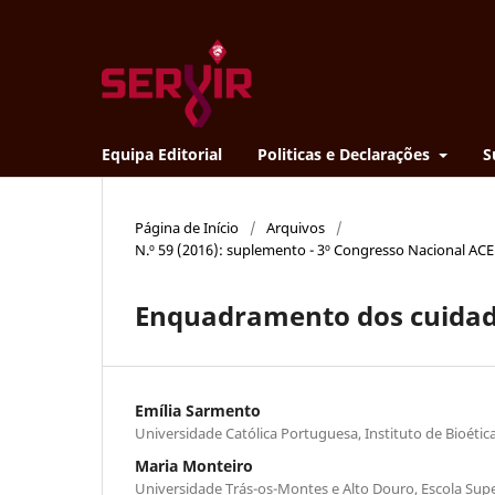
Equipa Editorial
Politicas e Declarações
S
Página de Início
/
Arquivos
/
N.º 59 (2016): suplemento - 3º Congresso Nacional AC
Enquadramento dos cuidado
Emília Sarmento
Universidade Católica Portuguesa, Instituto de Bioétic
Maria Monteiro
Universidade Trás-os-Montes e Alto Douro, Escola Sup