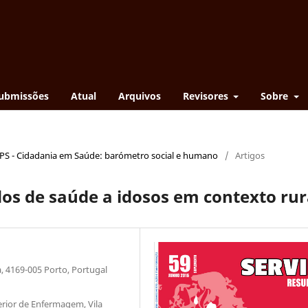
ubmissões
Atual
Arquivos
Revisores
Sobre
EPS - Cidadania em Saúde: barómetro social e humano
/
Artigos
s de saúde a idosos em contexto rur
a, 4169-005 Porto, Portugal
erior de Enfermagem, Vila