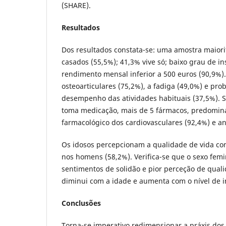
(SHARE).
Resultados
Dos resultados constata-se: uma amostra maiori
casados (55,5%); 41,3% vive só; baixo grau de in
rendimento mensal inferior a 500 euros (90,9%
osteoarticulares (75,2%), a fadiga (49,0%) e pr
desempenho das atividades habituais (37,5%). S
toma medicação, mais de 5 fármacos, predomin
farmacológico dos cardiovasculares (92,4%) e an
Os idosos percepcionam a qualidade de vida co
nos homens (58,2%). Verifica-se que o sexo fem
sentimentos de solidão e pior perceção de quali
diminui com a idade e aumenta com o nível de i
Conclusões
Torna-se imperativo redimensionar a práxis dos