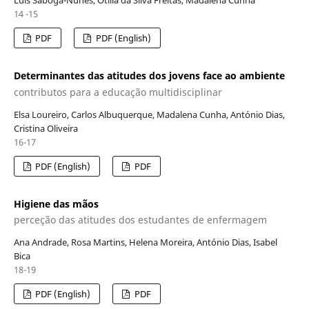
Luis Saboga-Nunes, Otília da Silva Freitas, Madalena Cunha
14 -15
PDF
PDF (English)
Determinantes das atitudes dos jovens face ao ambiente
contributos para a educação multidisciplinar
Elsa Loureiro, Carlos Albuquerque, Madalena Cunha, António Dias,
Cristina Oliveira
16-17
PDF (English)
PDF
Higiene das mãos
perceção das atitudes dos estudantes de enfermagem
Ana Andrade, Rosa Martins, Helena Moreira, António Dias, Isabel
Bica
18-19
PDF (English)
PDF