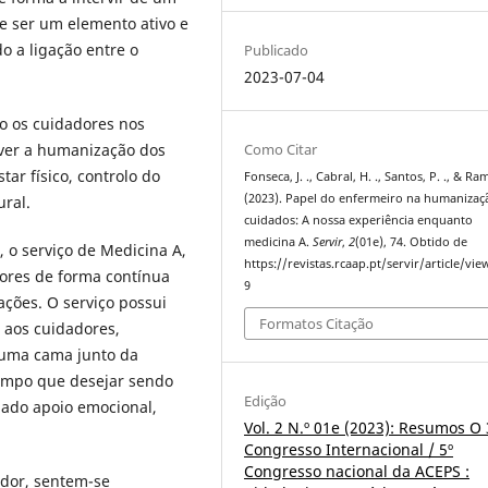
e ser um elemento ativo e
o a ligação entre o
Publicado
2023-07-04
o os cuidadores nos
Como Citar
ver a humanização dos
tar físico, controlo do
Fonseca, J. ., Cabral, H. ., Santos, P. ., & Ram
(2023). Papel do enfermeiro na humanizaç
ural.
cuidados: A nossa experiência enquanto
medicina A.
Servir
,
2
(01e), 74. Obtido de
, o serviço de Medicina A,
https://revistas.rcaap.pt/servir/article/vi
ores de forma contínua
9
ações. O serviço possui
Formatos Citação
 aos cuidadores,
 uma cama junto da
empo que desejar sendo
Edição
onado apoio emocional,
Vol. 2 N.º 01e (2023): Resumos O 
Congresso Internacional / 5º
Congresso nacional da ACEPS :
ador, sentem-se