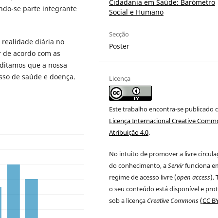
Cidadania em Saúde: Barómetro
ndo-se parte integrante
Social e Humano
Secção
realidade diária no
Poster
r de acordo com as
editamos que a nossa
sso de saúde e doença.
Licença
Este trabalho encontra-se publicado 
Licença Internacional Creative Comm
Atribuição 4.0
.
No intuito de promover a livre circul
do conhecimento, a
Servir
funciona e
regime de acesso livre (
open access
).
o seu conteúdo está disponível e pro
sob a licença
Creative Commons
(CC BY