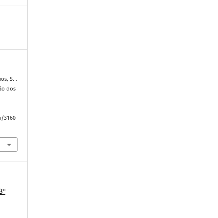
os, S. .
ão dos
ew/3160
3º