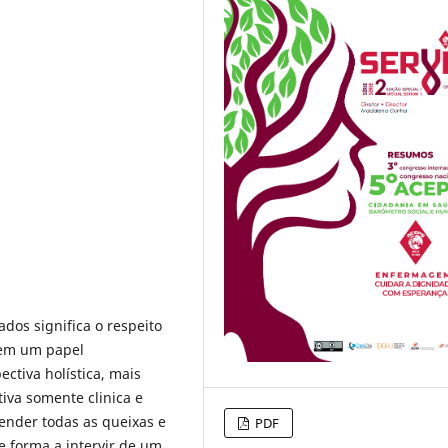
dos significa o respeito
tem um papel
tiva holística, mais
iva somente clinica e
ender todas as queixas e
PDF
 forma a intervir de um