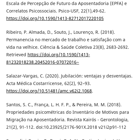
Escala de Percepção de Futuro da Aposentadoria (EPFA) e
Correlatos Psicossociais. Psico-USF, 22(1),49-62.
https://doi.org/10.1590/1413-82712017220105
Ribeiro, P. Almada, D., Souto, J., Lourenço, R. (2018).
Permanencia no mercado de trabalho e satisfação com a
vida na velhice. Ciência & Saúde Coletiva 23(8), 2683-2692.
Retrieved
https://doi.org/10.1590/1413-
81232018238.20452016-07072016~
Salazar-Vargas, C. (2020). Jubilación: ventajas y desventajas.
Acta Médica Costarricense, 62(2), 92–93.
https://doi.org/10.51481/amc.v62i2.1068
.
Santos, S. C., França, L. H. F. P., & Pereira, M. M. (2018).
Propriedades psicométricas do Inventário de Motivos para
Migração na Aposentadoria. Revista Kairós - Gerontologia,
21(2), 91-112. doi:10.23925/2176-901X.2018 v21i2p91-112