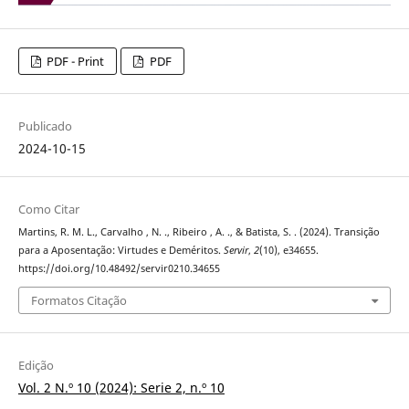
PDF - Print
PDF
Publicado
2024-10-15
Como Citar
Martins, R. M. L., Carvalho , N. ., Ribeiro , A. ., & Batista, S. . (2024). Transição
para a Aposentação: Virtudes e Deméritos.
Servir
,
2
(10), e34655.
https://doi.org/10.48492/servir0210.34655
Formatos Citação
Edição
Vol. 2 N.º 10 (2024): Serie 2, n.º 10