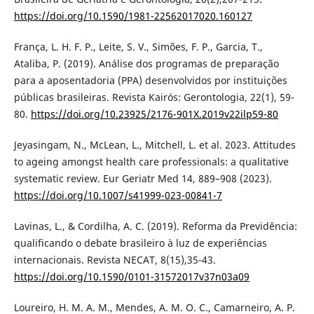
https://doi.org/10.1590/1981-22562017020.160127
França, L. H. F. P., Leite, S. V., Simões, F. P., Garcia, T.,
Ataliba, P. (2019). Análise dos programas de preparação
para a aposentadoria (PPA) desenvolvidos por instituições
públicas brasileiras. Revista Kairós: Gerontologia, 22(1), 59-
80.
https://doi.org/10.23925/2176-901X.2019v22ilp59-80
Jeyasingam, N., McLean, L., Mitchell, L. et al. 2023. Attitudes
to ageing amongst health care professionals: a qualitative
systematic review. Eur Geriatr Med 14, 889–908 (2023).
https://doi.org/10.1007/s41999-023-00841-7
Lavinas, L., & Cordilha, A. C. (2019). Reforma da Previdência:
qualificando o debate brasileiro à luz de experiências
internacionais. Revista NECAT, 8(15),35-43.
https://doi.org/10.1590/0101-31572017v37n03a09
Loureiro, H. M. A. M., Mendes, A. M. O. C., Camarneiro, A. P.