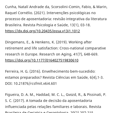
Cunha, Natalí Andrade da, Scorsolini-Comin, Fabio, & Marin,
Raquel Cornélio. (2021). Intervenções psicológicas no
processo de aposentadoria: revisão integrativa da literatura
Brasileira. Revista Psicologia e Saúde, 13(1), 03-18.
https://dx.doi.org/10.20435/pssa.v13i1.1012
Dingemans, E., & Henkens, K. (2019). Working after
retirement and life satisfaction: Cross-national comparative
research in Europe. Research on Aging, 41(7), 648-669.
https://doi.org/10.1177/0164027519830610
Ferreira, H. G. (2016). Envelhecimento bem-sucedido:
estamos preparados? Revista Ciências em Saúde, 6(4),1-3.
DOI: 10.21876/rcsfmit.v6i4.601
Figueira, D. A. M., Haddad, M. C. L., Gvozd, R., & Pissinati, P.
S. C. (2017). A tomada de decisão da aposentadoria
influenciada pelas relações familiares e laborais. Revista
Brasileira de Geriatria e Gerontologia, 20(2),207-215.