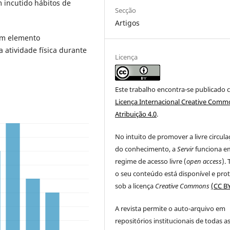
m incutido hábitos de
Secção
Artigos
um elemento
atividade física durante
Licença
Este trabalho encontra-se publicado 
Licença Internacional Creative Comm
Atribuição 4.0
.
No intuito de promover a livre circul
do conhecimento, a
Servir
funciona e
regime de acesso livre (
open access
).
o seu conteúdo está disponível e pro
sob a licença
Creative Commons
(CC BY
A revista permite o auto-arquivo em
repositórios institucionais de todas a