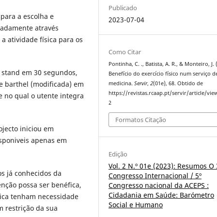
Publicado
 para a escolha e
2023-07-04
eadamente através
 a atividade física para os
Como Citar
Pontinha, C. ., Batista, A. R., & Monteiro, J. 
to stand em 30 segundos,
Benefício do exercício físico num serviço d
e barthel (modificada) em
medicina.
Servir
,
2
(01e), 68. Obtido de
https://revistas.rcaap.pt/servir/article/vi
 no qual o utente integra
2
Formatos Citação
jecto iniciou em
disponiveis apenas em
Edição
Vol. 2 N.º 01e (2023): Resumos O 
s já conhecidos da
Congresso Internacional / 5º
enção possa ser benéfica,
Congresso nacional da ACEPS :
Cidadania em Saúde: Barómetro
nica tenham necessidade
Social e Humano
 restrição da sua