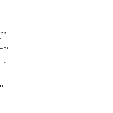
(2023).
e
ew/4031
3º