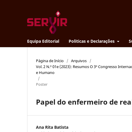
Equipa Editorial
Politicas e Declarações
S
Página de Início
/
Arquivos
/
Vol. 2 N.º 01e (2023): Resumos O 3º Congresso Interna
e Humano
/
Poster
Papel do enfermeiro de re
Ana Rita Batista