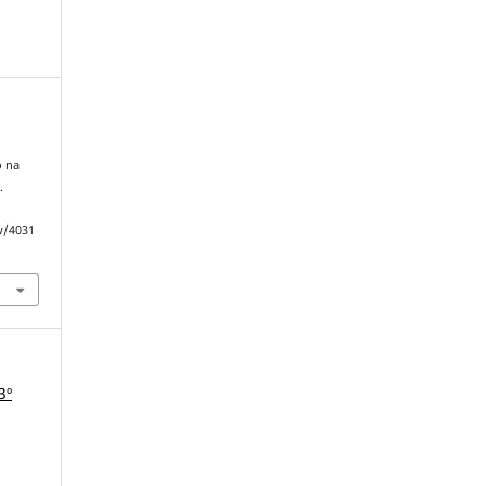
.
o na
.
ew/4031
3º