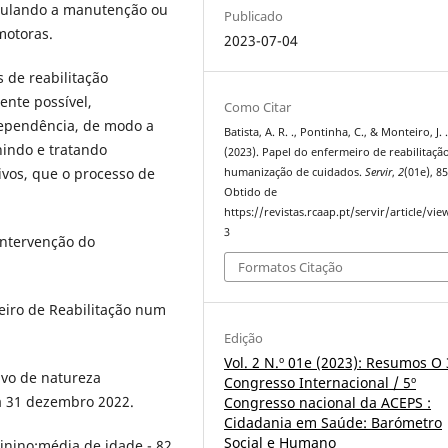
mulando a manutenção ou
Publicado
motoras.
2023-07-04
 de reabilitação
ente possível,
Como Citar
dependência, de modo a
Batista, A. R. ., Pontinha, C., & Monteiro, J. 
nindo e tratando
(2023). Papel do enfermeiro de reabilitaçã
vos, que o processo de
humanização de cuidados.
Servir
,
2
(01e), 85
Obtido de
https://revistas.rcaap.pt/servir/article/vi
3
 intervenção do
Formatos Citação
eiro de Reabilitação num
Edição
Vol. 2 N.º 01e (2023): Resumos O 
ivo de natureza
Congresso Internacional / 5º
 a 31 dezembro 2022.
Congresso nacional da ACEPS :
Cidadania em Saúde: Barómetro
Social e Humano
inino;média de idade - 82