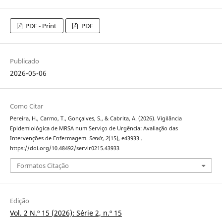
PDF - Print
PDF
Publicado
2026-05-06
Como Citar
Pereira, H., Carmo, T., Gonçalves, S., & Cabrita, A. (2026). Vigilância
Epidemiológica de MRSA num Serviço de Urgência: Avaliação das
Intervenções de Enfermagem.
Servir
,
2
(15), e43933 .
https://doi.org/10.48492/servir0215.43933
Formatos Citação
Edição
Vol. 2 N.º 15 (2026): Série 2, n.º 15