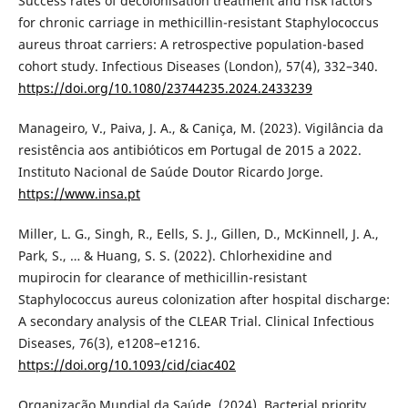
Success rates of decolonisation treatment and risk factors
for chronic carriage in methicillin-resistant Staphylococcus
aureus throat carriers: A retrospective population-based
cohort study. Infectious Diseases (London), 57(4), 332–340.
https://doi.org/10.1080/23744235.2024.2433239
Manageiro, V., Paiva, J. A., & Caniça, M. (2023). Vigilância da
resistência aos antibióticos em Portugal de 2015 a 2022.
Instituto Nacional de Saúde Doutor Ricardo Jorge.
https://www.insa.pt
Miller, L. G., Singh, R., Eells, S. J., Gillen, D., McKinnell, J. A.,
Park, S., … & Huang, S. S. (2022). Chlorhexidine and
mupirocin for clearance of methicillin-resistant
Staphylococcus aureus colonization after hospital discharge:
A secondary analysis of the CLEAR Trial. Clinical Infectious
Diseases, 76(3), e1208–e1216.
https://doi.org/10.1093/cid/ciac402
Organização Mundial da Saúde. (2024). Bacterial priority