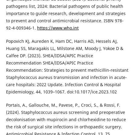
pathogens list, 2024: Bacterial pathogens of public health
importance to guide research, development and strategies
to prevent and control antimicrobial resistance. ISBN 978-
92-4-009346-1.
https://www.who.int
Popovich KJ, Aureden K, Ham DC, Harris AD, Hessels AJ,
Huang SS, Maragakis LL, Milstone AM, Moody J, Yokoe D &
Calfee DP. (2023). SHEA/IDSA/APIC Practice
Recommendation SHEA/IDSA/APIC Practice
Recommendation: Strategies to prevent methicillin-resistant
Staphylococcus aureus transmission and infection in acute-
care hospitals: 2022 Update. Infection Control & Hospital
Epidemiology, 44, 1039–1067. doi:10.1017/ice.2023.102
Portais, A., Gallouche, M., Pavese, P., Croci, S., & Rossi, F.
(2024). Staphylococcus aureus screening and preoperative
decolonisation with mupirocin and chlorhexidine to reduce
the risk of surgical site infections in orthopaedic surgery.
Antimicrobial Resistance & Infection Control, 13, 75.