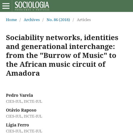
Home
/
Archives
/
No. 86 (2018)
/
Articles
Sociability networks, identities
and generational interchange:
from the "Burrow of Music" to
the African music circuit of
Amadora
Pedro Varela
CIES-IUL, ISCTE-IUL
Otávio Raposo
CIES-IUL, ISCTE-IUL
Lígia Ferro
CIES-IUL, ISCTE-IUL