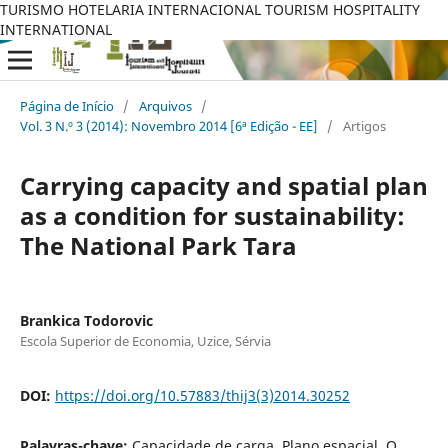
TURISMO HOTELARIA INTERNACIONAL TOURISM HOSPITALITY
INTERNATIONAL
Página de Início
/
Arquivos
/
Vol. 3 N.º 3 (2014): Novembro 2014 [6ª Edição - EE]
/
Artigos
Carrying capacity and spatial plan
as a condition for sustainability:
The National Park Tara
Brankica Todorovic
Escola Superior de Economia, Uzice, Sérvia
DOI:
https://doi.org/10.57883/thij3(3)2014.30252
Palavras-chave:
Capacidade de carga, Plano espacial, O