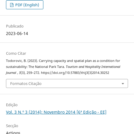
PDF (English)
Publicado
2023-06-14
Como Citar
Todorovic, B. (2023). Carrying capacity and spatial plan as a condition for
sustainability: The National Park Tara.
Tourism and Hospitality International
Journal
,
3
(3), 259–272. https://doi.org/10.57883/thij3(3)2014.30252
Formatos Citação
Edição
Vol. 3 N.º 3 (2014): Novembro 2014 [6ª Edição - EE]
Secção
Artigos