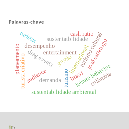
Palavras-chave
turistas
cash ratio
turismo cultural
sustentatbilidade
josé saramago
desempenho
planeamento
internacional
drag events
entertainment
gestão
turista criativo
leisure behavior
audience
turismo
brasil
colômbia
demanda
sustentabilidade ambiental