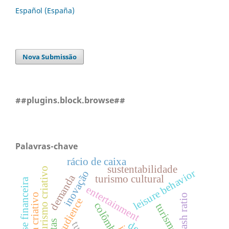
Español (España)
Nova Submissão
##plugins.block.browse##
Palavras-chave
rácio de caixa
sustentabilidade
turismo criativo
leisure behavior
inovação
demanda
turismo cultural
crise financeira
entertainment
turista criativo
cash ratio
audience
colômbia