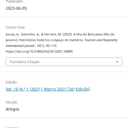
Publicado
2023-06-05
Como Citar
Souza, A., Sobrinho, A., & Ferreira, M. (2023). A Ilha do Bom Jesus (Rio de
Janeiro): Patrimônio histórico e espaço de memória.
Tourism and Hospitality
International Journal
,
16
(1), 95–119.
https://doi.org/10.57883/thij16(1)2021.30899
Formatos Citação
Edição
Vol. 16 N.º 1 (2021): Março 2021 [26ª Edição]
Secção
Artigos
Licença