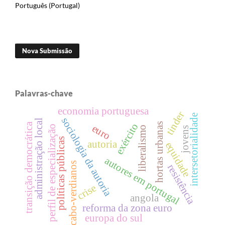
Português (Portugal)
Nova Submissão
Palavras-chave
economia portuguesa
tinder
intersetorialidade
sociologia da autoria
administração local
exército
hortas urbanas
transição democrática
euro
perfil de especialização
liberalismo
jovens
políticas públicas
autoria
equidade
autores em portugal
cabo-verdianos
resistência
crise
angola
reforma da zona euro
europa do sul