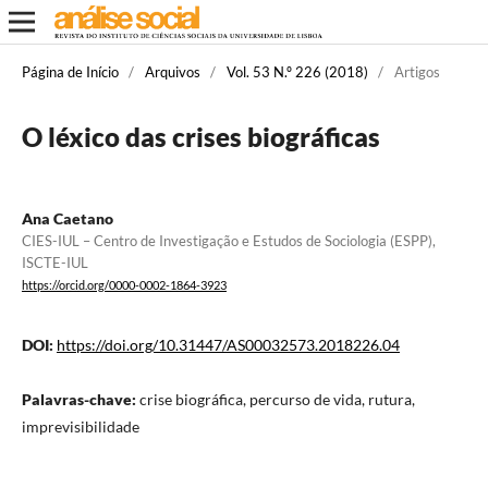
Página de Início
/
Arquivos
/
Vol. 53 N.º 226 (2018)
/
Artigos
O léxico das crises biográficas
Ana Caetano
CIES-IUL – Centro de Investigação e Estudos de Sociologia (ESPP),
ISCTE-IUL
https://orcid.org/0000-0002-1864-3923
DOI:
https://doi.org/10.31447/AS00032573.2018226.04
Palavras-chave:
crise biográfica, percurso de vida, rutura,
imprevisibilidade