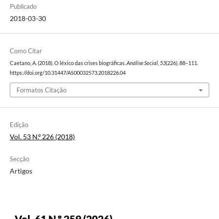
Publicado
2018-03-30
Como Citar
Caetano, A. (2018). O léxico das crises biográficas.
Análise Social
,
53
(226), 88–111.
https://doi.org/10.31447/AS00032573.2018226.04
Formatos Citação
Edição
Vol. 53 N.º 226 (2018)
Secção
Artigos
Vol. 61 N.º 259 (2026)