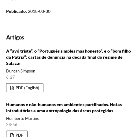
Publicado:
2018-03-30
Artigos
A “avó triste”, o “Português simples mas honesto”, e o “bom filho
da Pátria”: cartas de denúncia na década final do regime de
Salazar
Duncan Simpson
6-27
PDF (English)
Humanos e não-humanos em ambientes partilhados. Notas
introdutórias a uma antropologia das áreas protegidas
Humberto Martins
28-56
PDF