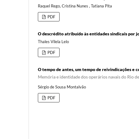
Raquel Rego, Cristina Nunes , Tatiana Pita
PDF
O descrédito atribuído às entidades sindicais por j
Thales Vilela Lelo
PDF
O tempo de antes, um tempo de reivindicações e c
Memória e identidade dos operários navais do Rio de
Sérgio de Sousa Montalvão
PDF