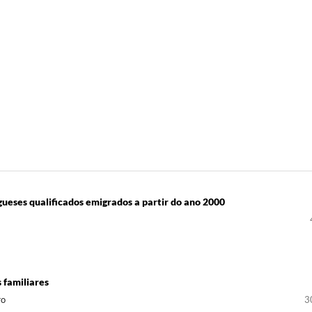
gueses qualificados emigrados a partir do ano 2000
 familiares
ro
3