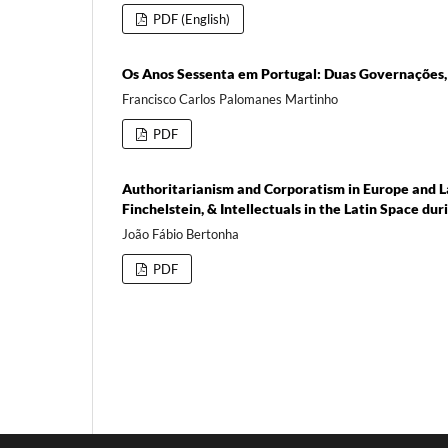
PDF (English)
Os Anos Sessenta em Portugal: Duas Governações, Dif
Francisco Carlos Palomanes Martinho
PDF
Authoritarianism and Corporatism in Europe and La
Finchelstein, & Intellectuals in the Latin Space dur
João Fábio Bertonha
PDF