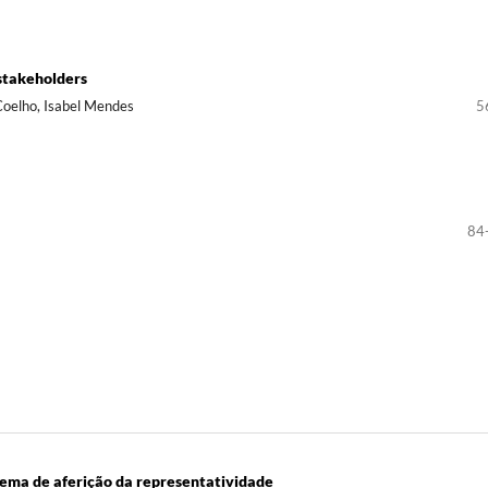
 stakeholders
oelho, Isabel Mendes
5
84
stema de aferição da representatividade