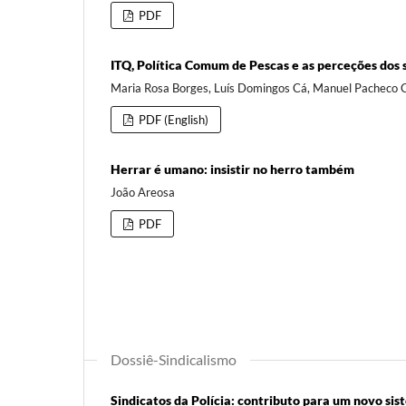
PDF
ITQ, Política Comum de Pescas e as perceções dos
Maria Rosa Borges, Luís Domingos Cá, Manuel Pacheco C
PDF (English)
Herrar é umano: insistir no herro também
João Areosa
PDF
Dossiê-Sindicalismo
Sindicatos da Polícia: contributo para um novo si