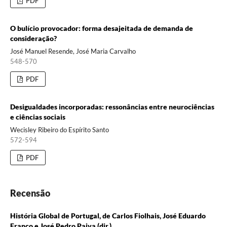
PDF
O bulício provocador: forma desajeitada de demanda de
consideração?
José Manuel Resende, José Maria Carvalho
548-570
PDF
Desigualdades incorporadas: ressonâncias entre neurociências
e ciências sociais
Wecisley Ribeiro do Espírito Santo
572-594
PDF
Recensão
História Global de Portugal, de Carlos Fiolhais, José Eduardo
Franco e José Pedro Paiva (dir.)