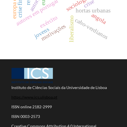
europa do sul
autoria
autores em portugal
crise
hortas urbanas
angola
exército
liberalismo
cabo-verdianos
motivações
jovens
Instituto de Ciências Sociais da Universidade de Lisboa
https://www.ics.ulisboa.pt
ISSN online 2182-2999
ISSN 0003-2573
Creative Commons Attribution 4.0 International