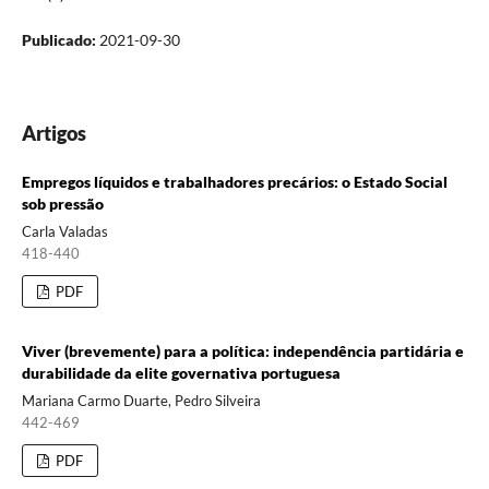
Publicado:
2021-09-30
Artigos
Empregos líquidos e trabalhadores precários: o Estado Social
sob pressão
Carla Valadas
418-440
PDF
Viver (brevemente) para a política: independência partidária e
durabilidade da elite governativa portuguesa
Mariana Carmo Duarte, Pedro Silveira
442-469
PDF