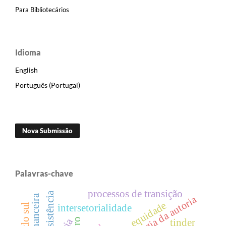
Para Bibliotecários
Idioma
English
Português (Portugal)
Nova Submissão
Palavras-chave
processos de transição
resistência
crise financeira
sociologia da autoria
equidade
intersetorialidade
euro
tinder