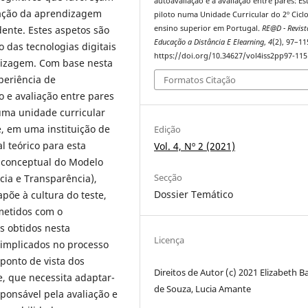
autoavaliação e a avaliação entre pares: E
lação da aprendizagem
piloto numa Unidade Curricular do 2º Cicl
ensino superior em Portugal.
RE@D - Revist
ente. Estes aspetos são
Educação a Distância E Elearning
,
4
(2), 97–11
 das tecnologias digitais
https://doi.org/10.34627/vol4iss2pp97-115
dizagem. Com base nesta
xperiência de
Formatos Citação
 e avaliação entre pares
uma unidade curricular
, em uma instituição de
Edição
l teórico para esta
Vol. 4, Nº 2 (2021)
 conceptual do Modelo
Secção
cia e Transparência),
Dossier Temático
põe à cultura do teste,
metidos com o
s obtidos nesta
Licença
 implicados no processo
 ponto de vista dos
Direitos de Autor (c) 2021 Elizabeth Ba
e, que necessita adaptar-
de Souza, Lucia Amante
sponsável pela avaliação e