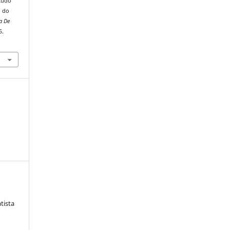
studo
o do
a De
5.
tista