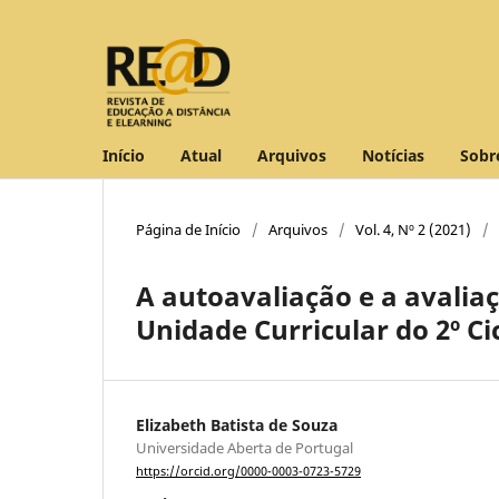
Início
Atual
Arquivos
Notícias
Sob
Página de Início
/
Arquivos
/
Vol. 4, Nº 2 (2021)
/
A autoavaliação e a avalia
Unidade Curricular do 2º Ci
Elizabeth Batista de Souza
Universidade Aberta de Portugal
https://orcid.org/0000-0003-0723-5729