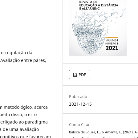
utorregulação da
valiação entre pares,
PDF
Publicado
2021-12-15
m metodológico, acerca
eito disso, o erro
nterligado ao paradigma
Como Citar
va de uma avaliação
Batista de Souza, E., & Amante, L. (2021). A
cognitivos que favoreçam