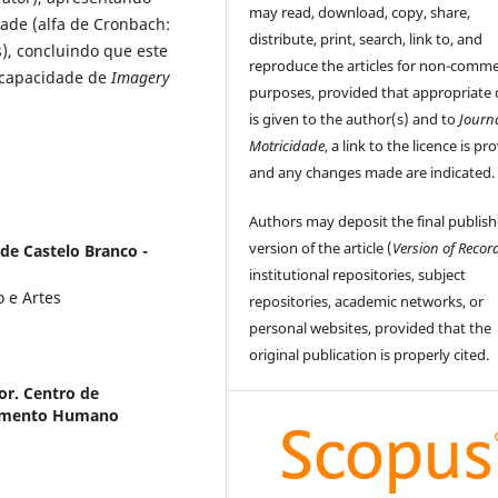
may read, download, copy, share,
dade (alfa de Cronbach:
distribute, print, search, link to, and
s), concluindo que este
reproduce the articles for non-comme
a capacidade de
Imagery
purposes, provided that appropriate 
is given to the author(s) and to
Journ
Motricidade
, a link to the licence is pr
and any changes made are indicated.
Authors may deposit the final publis
version of the article (
Version of Recor
 de Castelo Branco -
institutional repositories, subject
o e Artes
repositories, academic networks, or
personal websites, provided that the
original publication is properly cited.
or. Centro de
vimento Humano