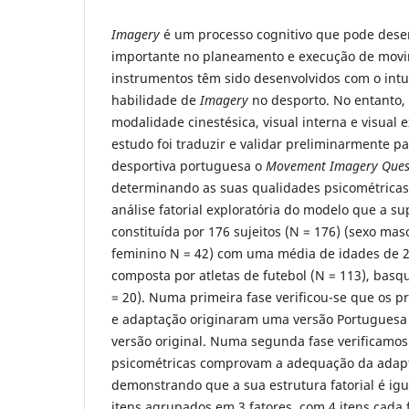
Imagery
é um processo cognitivo que pode des
importante no planeamento e execução de movi
instrumentos têm sido desenvolvidos com o intui
habilidade de
Imagery
no desporto. No entanto,
modalidade cinestésica, visual interna e visual e
estudo foi traduzir e validar preliminarmente p
desportiva portuguesa o
Movement Imagery Quest
determinando as suas qualidades psicométricas 
análise fatorial exploratória do modelo que a su
constituída por 176 sujeitos (N = 176) (sexo mas
feminino N = 42) com uma média de idades de 20
composta por atletas de futebol (N = 113), basqu
= 20). Numa primeira fase verificou-se que os 
e adaptação originaram uma versão Portuguesa
versão original. Numa segunda fase verificamos
psicométricas comprovam a adequação da adapt
demonstrando que a sua estrutura fatorial é igua
itens agrupados em 3 fatores, com 4 itens cada 