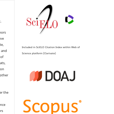
.
hors
ive
te,
Included in SciELO Citation Index within Web of
, and
Science platform (Clarivate)
 of
ats,
ion
 other
er the
ence
ers