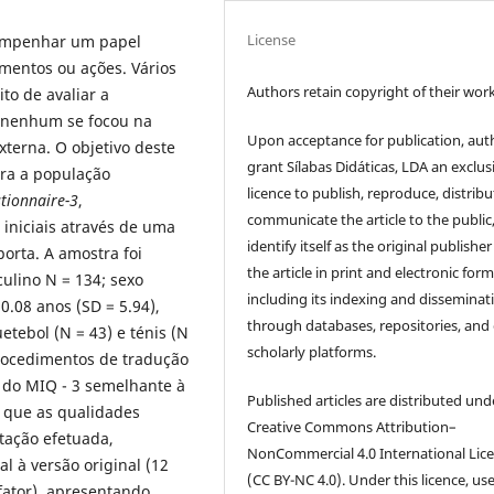
License
empenhar um papel
mentos ou ações. Vários
Authors retain copyright of their work
to de avaliar a
 nenhum se focou na
Upon acceptance for publication, aut
xterna. O objetivo deste
grant Sílabas Didáticas, LDA an exclus
ara a população
licence to publish, reproduce, distribu
ionnaire-3
,
communicate the article to the public
iniciais através de uma
identify itself as the original publisher
porta. A amostra foi
the article in print and electronic form
culino N = 134; sexo
including its indexing and disseminat
.08 anos (SD = 5.94),
through databases, repositories, and
etebol (N = 43) e ténis (N
scholarly platforms.
procedimentos de tradução
 do MIQ - 3 semelhante à
Published articles are distributed und
 que as qualidades
Creative Commons Attribution–
ação efetuada,
NonCommercial 4.0 International Lic
l à versão original (12
(CC BY-NC 4.0). Under this licence, us
fator), apresentando