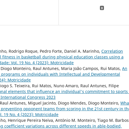
0
inho, Rodrigo Roque, Pedro Forte, Daniel A. Marinho,
Correlation
fitness in basketball during physical education classes using a
dade: Vol. 19 No. 4 (2023): Motricidade
ra, Diogo Monteiro, Raul Antunes, Maria João Campos, Rui Matos,
An
se programs on individuals with Intellectual and Developmental
024): Motricidade
Diogo S. Teixeira, Rui Matos, Nuno Amaro, Raul Antunes, Filipe
onal elements that influence an individual's commitment to sports
D International Congress 2023
 Raul Antunes, Miguel Jacinto, Diogo Mendes, Diogo Monteiro,
What
 preventing opponent teams from scoring in the 21st century in th
l. 19 No. 4 (2023): Motricidade
inho, Henrique Pereira Neiva, António M. Monteiro, Tiago M. Barbos
g coefficient variations across different speeds in able-bodied,