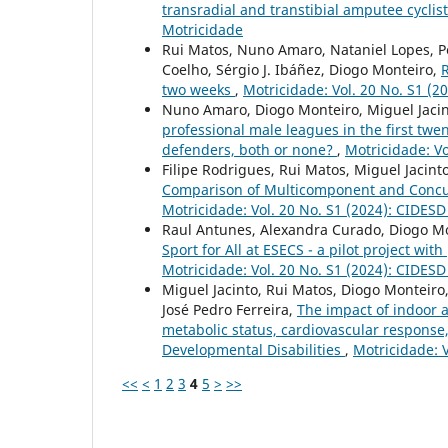
transradial and transtibial amputee cycli
Motricidade
Rui Matos, Nuno Amaro, Nataniel Lopes, Pe
Coelho, Sérgio J. Ibáñez, Diogo Monteiro,
R
two weeks
,
Motricidade: Vol. 20 No. S1 (
Nuno Amaro, Diogo Monteiro, Miguel Jacin
professional male leagues in the first twe
defenders, both or none?
,
Motricidade: Vo
Filipe Rodrigues, Rui Matos, Miguel Jacin
Comparison of Multicomponent and Concurr
Motricidade: Vol. 20 No. S1 (2024): CIDES
Raul Antunes, Alexandra Curado, Diogo Mon
Sport for All at ESECS - a pilot project wi
Motricidade: Vol. 20 No. S1 (2024): CIDES
Miguel Jacinto, Rui Matos, Diogo Monteiro
José Pedro Ferreira,
The impact of indoor 
metabolic status, cardiovascular response,
Developmental Disabilities
,
Motricidade: 
<<
<
1
2
3
4
5
>
>>