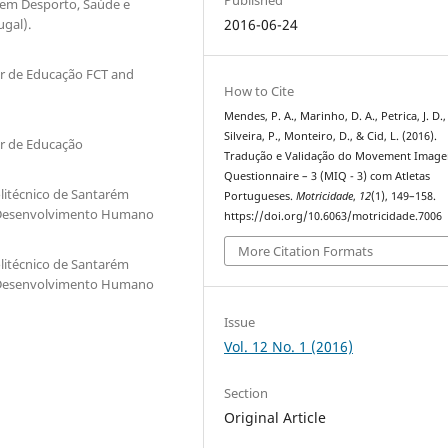
o em Desporto, Saúde e
gal).
2016-06-24
ior de Educação FCT and
How to Cite
Mendes, P. A., Marinho, D. A., Petrica, J. D.,
Silveira, P., Monteiro, D., & Cid, L. (2016).
ior de Educação
Tradução e Validação do Movement Image
Questionnaire – 3 (MIQ - 3) com Atletas
olitécnico de Santarém
Portugueses.
Motricidade
,
12
(1), 149–158.
e Desenvolvimento Humano
https://doi.org/10.6063/motricidade.7006
More Citation Formats
olitécnico de Santarém
e Desenvolvimento Humano
Issue
Vol. 12 No. 1 (2016)
Section
Original Article