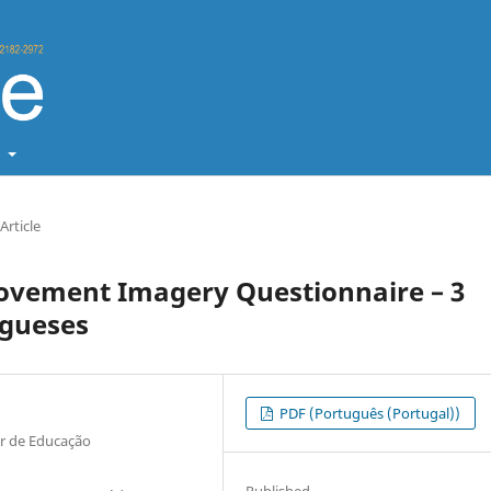
t
Article
ovement Imagery Questionnaire – 3
ugueses
PDF (Português (Portugal))
ior de Educação
Published