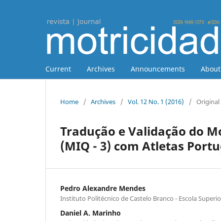
Current
Archives
Announcements
Abou
Home
/
Archives
/
Vol. 12 No. 1 (2016)
/
Original 
Tradução e Validação do M
(MIQ - 3) com Atletas Port
Pedro Alexandre Mendes
Instituto Politécnico de Castelo Branco - Escola Super
Daniel A. Marinho