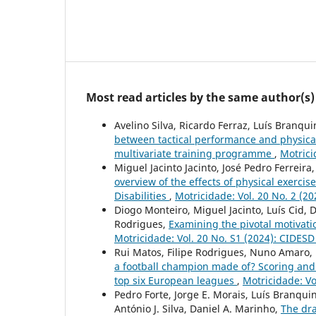
Most read articles by the same author(s)
Avelino Silva, Ricardo Ferraz, Luís Branqu
between tactical performance and physical 
multivariate training programme
,
Motrici
Miguel Jacinto Jacinto, José Pedro Ferrei
overview of the effects of physical exerci
Disabilities
,
Motricidade: Vol. 20 No. 2 (2
Diogo Monteiro, Miguel Jacinto, Luís Cid, 
Rodrigues,
Examining the pivotal motivati
Motricidade: Vol. 20 No. S1 (2024): CIDES
Rui Matos, Filipe Rodrigues, Nuno Amaro,
a football champion made of? Scoring and
top six European leagues
,
Motricidade: Vo
Pedro Forte, Jorge E. Morais, Luís Branqu
António J. Silva, Daniel A. Marinho,
The dra