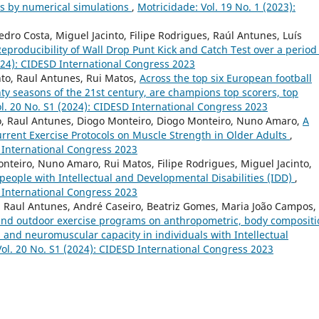
sts by numerical simulations
,
Motricidade: Vol. 19 No. 1 (2023):
dro Costa, Miguel Jacinto, Filipe Rodrigues, Raúl Antunes, Luís
eproducibility of Wall Drop Punt Kick and Catch Test over a period
2024): CIDESD International Congress 2023
to, Raul Antunes, Rui Matos,
Across the top six European football
nty seasons of the 21st century, are champions top scorers, top
l. 20 No. S1 (2024): CIDESD International Congress 2023
to, Raul Antunes, Diogo Monteiro, Diogo Monteiro, Nuno Amaro,
A
ent Exercise Protocols on Muscle Strength in Older Adults
,
D International Congress 2023
teiro, Nuno Amaro, Rui Matos, Filipe Rodrigues, Miguel Jacinto,
th people with Intellectual and Developmental Disabilities (IDD)
,
D International Congress 2023
, Raul Antunes, André Caseiro, Beatriz Gomes, Maria João Campos,
and outdoor exercise programs on anthropometric, body compositi
 and neuromuscular capacity in individuals with Intellectual
Vol. 20 No. S1 (2024): CIDESD International Congress 2023