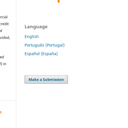
rcial
credit
Language
al
English
ovided,
Português (Portugal)
Español (España)
hed
d
) in
Make a Submission