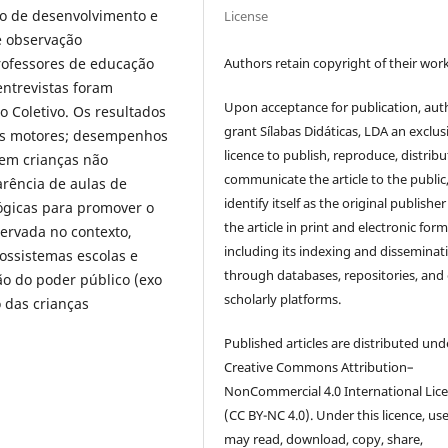
to de desenvolvimento e
License
e observação
Authors retain copyright of their work
professores de educação
entrevistas foram
Upon acceptance for publication, aut
o Coletivo. Os resultados
grant Sílabas Didáticas, LDA an exclus
os motores; desempenhos
licence to publish, reproduce, distribu
em crianças não
communicate the article to the public
arência de aulas de
identify itself as the original publisher
ógicas para promover o
the article in print and electronic form
ervada no contexto,
including its indexing and disseminat
ossistemas escolas e
through databases, repositories, and
ão do poder público (exo
scholarly platforms.
 das crianças
Published articles are distributed und
Creative Commons Attribution–
NonCommercial 4.0 International Lic
(CC BY-NC 4.0). Under this licence, us
may read, download, copy, share,