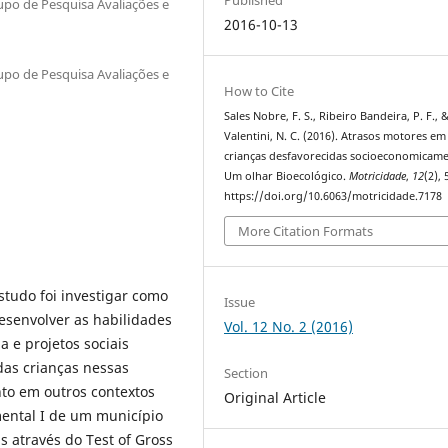
upo de Pesquisa Avaliações e
2016-10-13
upo de Pesquisa Avaliações e
How to Cite
Sales Nobre, F. S., Ribeiro Bandeira, P. F., 
Valentini, N. C. (2016). Atrasos motores em
crianças desfavorecidas socioeconomicame
Um olhar Bioecológico.
Motricidade
,
12
(2),
https://doi.org/10.6063/motricidade.7178
More Citation Formats
studo foi investigar como
Issue
esenvolver as habilidades
Vol. 12 No. 2 (2016)
 e projetos sociais
das crianças nessas
Section
to em outros contextos
Original Article
mental I de um município
s através do Test of Gross