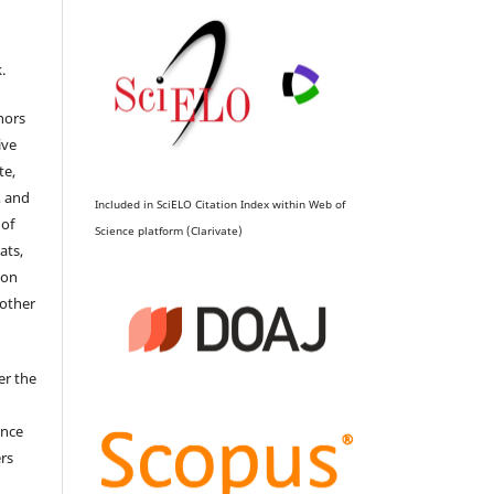
.
hors
ive
te,
, and
Included in SciELO Citation Index within Web of
 of
Science platform (Clarivate)
ats,
ion
 other
er the
ence
ers