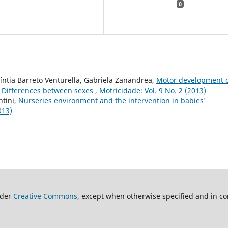
0
Cíntia Barreto Venturella, Gabriela Zanandrea,
Motor development 
: Differences between sexes
,
Motricidade: Vol. 9 No. 2 (2013)
ntini,
Nurseries environment and the intervention in babies'
013)
nder
Creative Commons
, except when otherwise specified and in co