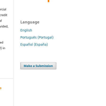
rcial
credit
al
Language
ovided,
English
Português (Portugal)
hed
Español (España)
d
) in
Make a Submission