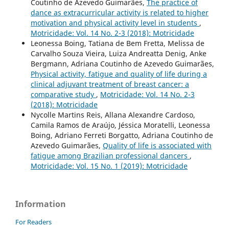
Coutinho de Azevedo Guimarães,
The practice of
dance as extracurricular activity is related to higher
motivation and physical activity level in students
,
Motricidade: Vol. 14 No. 2-3 (2018): Motricidade
Leonessa Boing, Tatiana de Bem Fretta, Melissa de
Carvalho Souza Vieira, Luiza Andreatta Denig, Anke
Bergmann, Adriana Coutinho de Azevedo Guimarães,
Physical activity, fatigue and quality of life during a
clinical adjuvant treatment of breast cancer: a
comparative study
,
Motricidade: Vol. 14 No. 2-3
(2018): Motricidade
Nycolle Martins Reis, Allana Alexandre Cardoso,
Camila Ramos de Araújo, Jéssica Moratelli, Leonessa
Boing, Adriano Ferreti Borgatto, Adriana Coutinho de
Azevedo Guimarães,
Quality of life is associated with
fatigue among Brazilian professional dancers
,
Motricidade: Vol. 15 No. 1 (2019): Motricidade
Information
For Readers