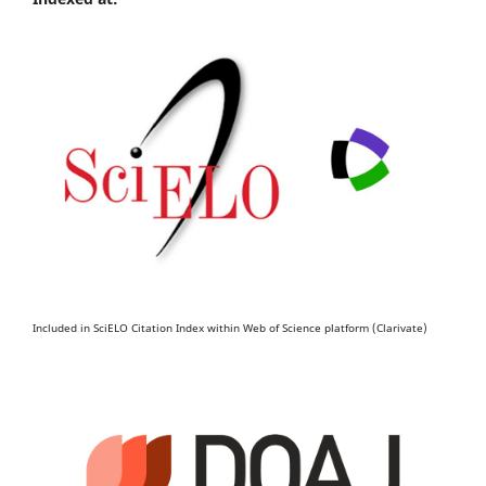
Included in SciELO Citation Index within Web of Science platform (Clarivate)