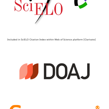
Included in SciELO Citation Index within Web of Science platform (Clarivate)