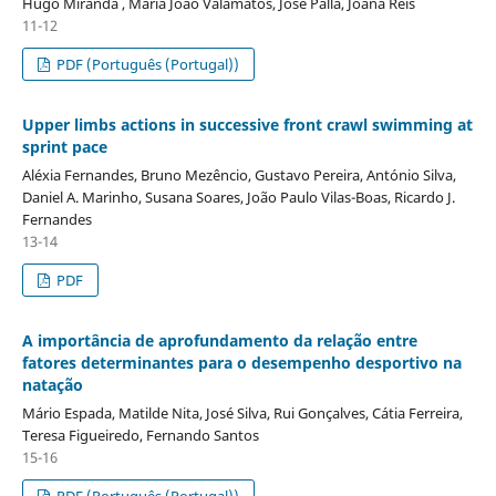
Hugo Miranda , Maria João Valamatos, José Palla, Joana Reis
11-12
PDF (Português (Portugal))
Upper limbs actions in successive front crawl swimming at
sprint pace
Aléxia Fernandes, Bruno Mezêncio, Gustavo Pereira, António Silva,
Daniel A. Marinho, Susana Soares, João Paulo Vilas-Boas, Ricardo J.
Fernandes
13-14
PDF
A importância de aprofundamento da relação entre
fatores determinantes para o desempenho desportivo na
natação
Mário Espada, Matilde Nita, José Silva, Rui Gonçalves, Cátia Ferreira,
Teresa Figueiredo, Fernando Santos
15-16
PDF (Português (Portugal))