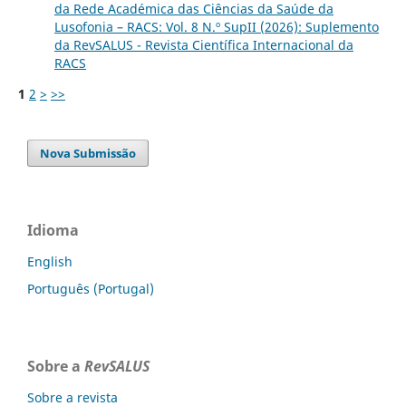
da Rede Académica das Ciências da Saúde da
Lusofonia – RACS: Vol. 8 N.º SupII (2026): Suplemento
da RevSALUS - Revista Científica Internacional da
RACS
1
2
>
>>
Nova Submissão
Idioma
English
Português (Portugal)
Sobre a
RevSALUS
Sobre a revista