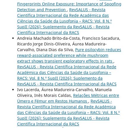
Fingerprints Online Exposure: Importance of Spoofing
Detection and Prevention
,
RevSALUS - Revista
Científica Internacional da Rede Académica das
Ciências da Saúde da Lusofonia – RACS: Vol. 8 N.º
SupII (2026): Suplemento da RevSALUS - Revista
Científica Internacional da RACS
Andreia Machado Brito-da-Costa, Francisco Sacadura,
Ricardo Jorge Dinis-Oliveira, Áurea Madureira-
Carvalho, Diana Dias da Silva,
Pure psilocybin reduces
reward-associated preference while mushroom
extract shows transient exploratory effects in rats
,
RevSALUS - Revista Científica Internacional da Rede
Académica das Ciências da Saúde da Lusofonia –
RACS: Vol. 8 N.º SupII (2026): Suplemento da
RevSALUS - Revista Científica Internacional da RACS
Ivo Lacerda, Áurea Madureira-Carvalho, Manuela
Oliveira, Inês Morais Caldas,
Relações Métricas entre
Úmero e Fémur em Restos Humanos
,
RevSALUS -
Revista Científica Internacional da Rede Académica
das Ciências da Saúde da Lusofonia – RACS: Vol. 8 N.º
SupII (2026): Suplemento da RevSALUS - Revista
Científica Internacional da RACS