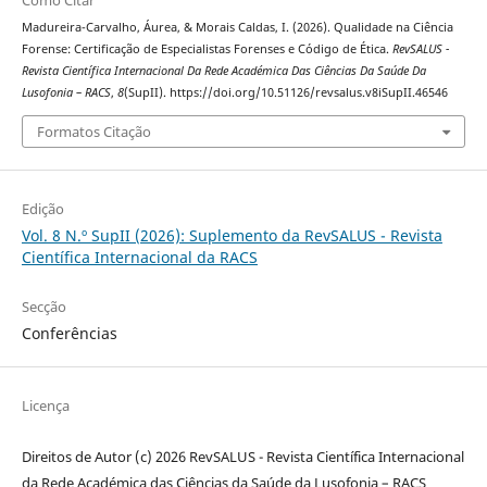
Como Citar
Madureira-Carvalho, Áurea, & Morais Caldas, I. (2026). Qualidade na Ciência
Forense: Certificação de Especialistas Forenses e Código de Ética.
RevSALUS -
Revista Científica Internacional Da Rede Académica Das Ciências Da Saúde Da
Lusofonia – RACS
,
8
(SupII). https://doi.org/10.51126/revsalus.v8iSupII.46546
Formatos Citação
Edição
Vol. 8 N.º SupII (2026): Suplemento da RevSALUS - Revista
Científica Internacional da RACS
Secção
Conferências
Licença
Direitos de Autor (c) 2026 RevSALUS - Revista Científica Internacional
da Rede Académica das Ciências da Saúde da Lusofonia – RACS