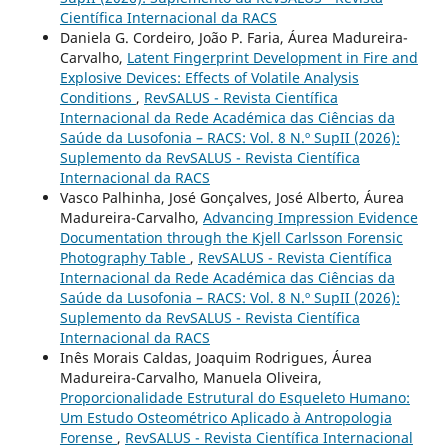
Científica Internacional da RACS
Daniela G. Cordeiro, João P. Faria, Áurea Madureira-
Carvalho,
Latent Fingerprint Development in Fire and
Explosive Devices: Effects of Volatile Analysis
Conditions
,
RevSALUS - Revista Científica
Internacional da Rede Académica das Ciências da
Saúde da Lusofonia – RACS: Vol. 8 N.º SupII (2026):
Suplemento da RevSALUS - Revista Científica
Internacional da RACS
Vasco Palhinha, José Gonçalves, José Alberto, Áurea
Madureira-Carvalho,
Advancing Impression Evidence
Documentation through the Kjell Carlsson Forensic
Photography Table
,
RevSALUS - Revista Científica
Internacional da Rede Académica das Ciências da
Saúde da Lusofonia – RACS: Vol. 8 N.º SupII (2026):
Suplemento da RevSALUS - Revista Científica
Internacional da RACS
Inês Morais Caldas, Joaquim Rodrigues, Áurea
Madureira-Carvalho, Manuela Oliveira,
Proporcionalidade Estrutural do Esqueleto Humano:
Um Estudo Osteométrico Aplicado à Antropologia
Forense
,
RevSALUS - Revista Científica Internacional