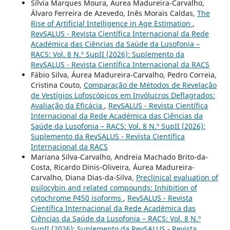
Sílvia Marques Moura, Áurea Madureira-Carvalho,
Álvaro Ferreira de Azevedo, Inês Morais Caldas,
The
Rise of Artificial Intelligence in Age Estimation
,
RevSALUS - Revista Científica Internacional da Rede
Académica das Ciências da Saúde da Lusofonia –
RACS: Vol. 8 N.º SupII (2026): Suplemento da
RevSALUS - Revista Científica Internacional da RACS
Fábio Silva, Áurea Madureira-Carvalho, Pedro Correia,
Cristina Couto,
Comparação de Métodos de Revelação
de Vestígios Lofoscópicos em Invólucros Deflagrados:
Avaliação da Eficácia
,
RevSALUS - Revista Científica
Internacional da Rede Académica das Ciências da
Saúde da Lusofonia – RACS: Vol. 8 N.º SupII (2026):
Suplemento da RevSALUS - Revista Científica
Internacional da RACS
Mariana Silva-Carvalho, Andreia Machado Brito-da-
Costa, Ricardo Dinis-Oliveira, Áurea Madureira-
Carvalho, Diana Dias-da-Silva,
Preclinical evaluation of
psilocybin and related compounds: Inhibition of
cytochrome P450 isoforms
,
RevSALUS - Revista
Científica Internacional da Rede Académica das
Ciências da Saúde da Lusofonia – RACS: Vol. 8 N.º
SupII (2026): Suplemento da RevSALUS - Revista