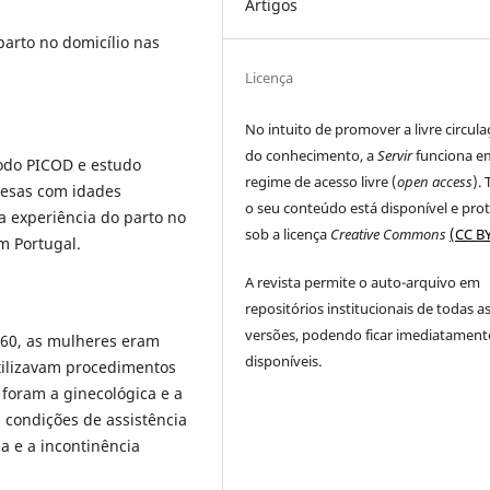
Artigos
 parto no domicílio nas
Licença
No intuito de promover a livre circul
do conhecimento, a
Servir
funciona e
todo PICOD e estudo
regime de acesso livre (
open access
).
uesas com idades
o seu conteúdo está disponível e pro
 experiência do parto no
sob a licença
Creative Commons
(CC BY
m Portugal.
A revista permite o auto-arquivo em
repositórios institucionais de todas a
versões, podendo ficar imediatament
 60, as mulheres eram
disponíveis.
utilizavam procedimentos
 foram a ginecológica e a
s condições de assistência
a e a incontinência