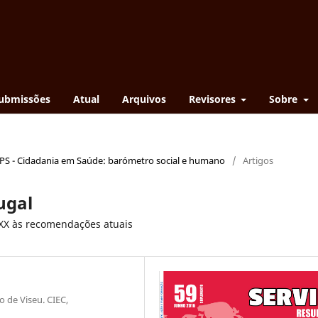
ubmissões
Atual
Arquivos
Revisores
Sobre
EPS - Cidadania em Saúde: barómetro social e humano
/
Artigos
ugal
 XX às recomendações atuais
o de Viseu. CIEC,