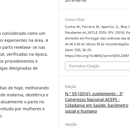
2016-06-30
Como Citar
Cunha, M., Ferreira, M., Aparício, G., Bica, I
Estudantes do 26ºCLE, ESSV, IPV. (2016). P
era considerado como um
domicílio em Portugal: das vivências das 
s experientes na área. A
de 40 a 60 do Século XX às recomendações 
o parto revelava- se nas
Servir
, (59), 28–29.
l, verificadas na época.
https://doi.org/10.48492/servir0259.23087
ios procedimentos e
Formatos Citação
eigas designadas de
Edição
 dias de hoje, melhorando
N.º 59 (2016): suplemento - 3º
de materna, obstétrica e
Congresso Nacional ACEPS -
, atualmente o parto no
Cidadania em Saúde: barómetro
bretudo por mulheres e
social e humano
o.
Secção