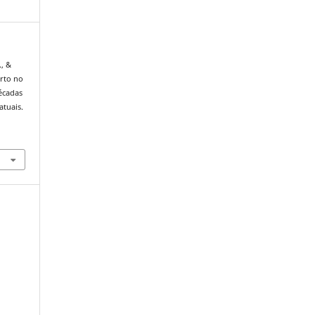
., &
arto no
décadas
atuais.