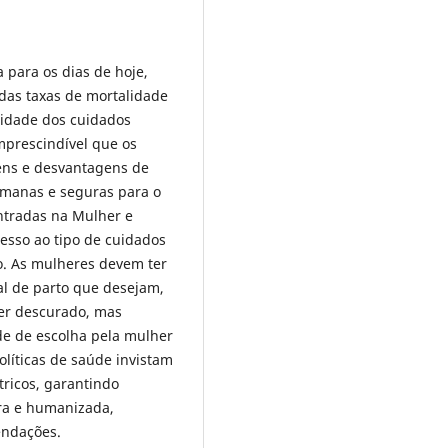
a para os dias de hoje,
 das taxas de mortalidade
lidade dos cuidados
mprescindível que os
gens e desvantagens de
umanas e seguras para o
ntradas na Mulher e
esso ao tipo de cuidados
to. As mulheres devem ter
cal de parto que desejam,
ser descurado, mas
de de escolha pela mulher
políticas de saúde invistam
ricos, garantindo
ura e humanizada,
endações.