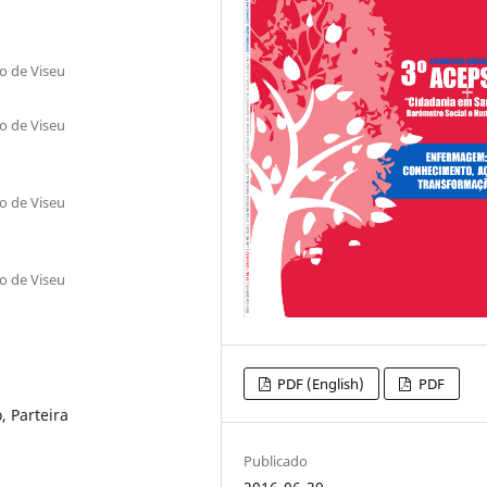
co de Viseu
co de Viseu
co de Viseu
co de Viseu
PDF (English)
PDF
, Parteira
Publicado