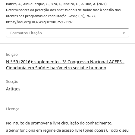
Batista, A., Albuquerque, C., Bica, I., Ribeiro, O., & Dias, A. (2021).
Determinantes da perceção dos profissionais de saúde face à adesão dos
utentes aos programas de reabilitação.
Servir
, (59), 76–77.
https://doi.org/10.48492/servir0259.23197
Formatos Citação
Edição
N.º 59 (2016): suplemento - 3º Congresso Nacional ACEPS -
Cidadania em Saúde: barómetro social e humano
Secção
Artigos
Licença
No intuito de promover a livre circulação do conhecimento,
a
Servir
funciona em regime de acesso livre (
open access
). Todo o seu