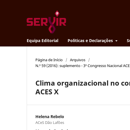
Equipa Editorial
Politicas e Declarações
S
Página de Início
/
Arquivos
/
N.º 59 (2016): suplemento - 3º Congresso Nacional AC
Clima organizacional no co
ACES X
Helena Rebelo
ACeS Dão Lafões