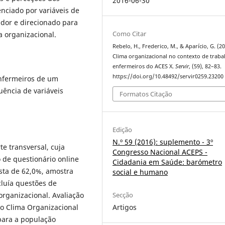
2016-06-30
nciado por variáveis de
ador e direcionado para
Como Citar
ia organizacional.
Rebelo, H., Frederico, M., & Aparício, G. (20
Clima organizacional no contexto de traba
enfermeiros do ACES X.
Servir
, (59), 82–83.
https://doi.org/10.48492/servir0259.23200
enfermeiros de um
ência de variáveis
Formatos Citação
Edição
N.º 59 (2016): suplemento - 3º
rte transversal, cuja
Congresso Nacional ACEPS -
 de questionário online
Cidadania em Saúde: barómetro
osta de 62,0%, amostra
social e humano
luía questões de
organizacional. Avaliação
Secção
do Clima Organizacional
Artigos
para a população