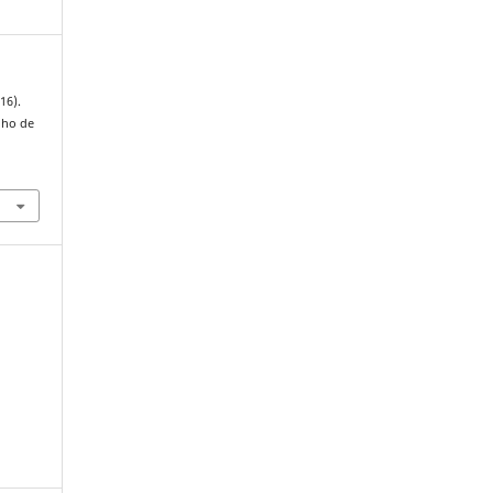
16).
lho de