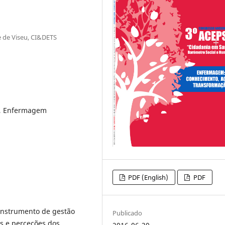
de de Viseu, CI&DETS
o, Enfermagem
PDF (English)
PDF
instrumento de gestão
Publicado
es e perceções dos