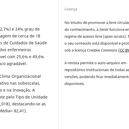
Licença
No intuito de promover a livre circul
72,7%) e 24% grau de
do conhecimento, a
Servir
funciona e
agem de cerca de 18
regime de acesso livre (
open access
).
s de Cuidados de Saúde
o seu conteúdo está disponível e pro
 dos enfermeiros
sob a licença
Creative Commons
(CC BY
ável com 25,6% e 49,6%
A revista permite o auto-arquivo em
co agradável.
repositórios institucionais de todas a
 Clima Organizacional
versões, podendo ficar imediatament
ativo nas subescalas,
disponíveis.
o e na Inovação. A
nte pelo Tipo de Unidade
,018), destacando-se as
édia= 82,41).