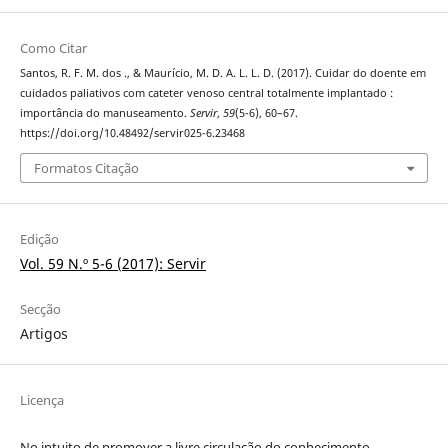
Como Citar
Santos, R. F. M. dos ., & Maurício, M. D. A. L. L. D. (2017). Cuidar do doente em
cuidados paliativos com cateter venoso central totalmente implantado :
importância do manuseamento.
Servir
,
59
(5-6), 60–67.
https://doi.org/10.48492/servir025-6.23468
Formatos Citação
Edição
Vol. 59 N.º 5-6 (2017): Servir
Secção
Artigos
Licença
No intuito de promover a livre circulação do conhecimento,