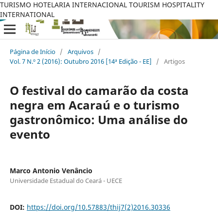
TURISMO HOTELARIA INTERNACIONAL TOURISM HOSPITALITY
INTERNATIONAL
Página de Início
/
Arquivos
/
Vol. 7 N.º 2 (2016): Outubro 2016 [14ª Edição - EE]
/
Artigos
O festival do camarão da costa
negra em Acaraú e o turismo
gastronômico: Uma análise do
evento
Marco Antonio Venâncio
Universidade Estadual do Ceará - UECE
DOI:
https://doi.org/10.57883/thij7(2)2016.30336