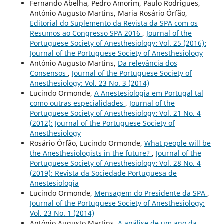
Fernando Abelha, Pedro Amorim, Paulo Rodrigues,
António Augusto Martins, Maria Rosário Órfão,
Editorial do Suplemento da Revista da SPA com os
Resumos ao Congresso SPA 2016
,
Journal of the
Portuguese Society of Anesthesiology: Vol. 25 (2016):
Journal of the Portuguese Society of Anesthesiology
António Augusto Martins,
Da relevância dos
Consensos
,
Journal of the Portuguese Society of
Anesthesiology: Vol. 23 No. 3 (2014)
Lucindo Ormonde,
A Anestesiologia em Portugal tal
como outras especialidades
,
Journal of the
Portuguese Society of Anesthesiology: Vol. 21 No. 4
(2012): Journal of the Portuguese Society of
Anesthesiology
Rosário Órfão, Lucindo Ormonde,
What people will be
the Anesthesiologists in the future?
,
Journal of the
Portuguese Society of Anesthesiology: Vol. 28 No. 4
(2019): Revista da Sociedade Portuguesa de
Anestesiologia
Lucindo Ormonde,
Mensagem do Presidente da SPA
,
Journal of the Portuguese Society of Anesthesiology:
Vol. 23 No. 1 (2014)
António Augusto Martins,
A análise de um ano da