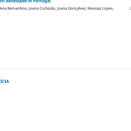
ion developed in Portugal
a, Ana Bernardino, Joana Cortesão, Joana Gonçalves, Messias Lopes,
ÍCIA