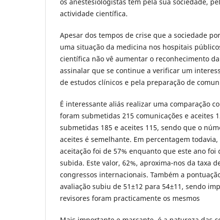
os anestesiologistas têm pela sua sociedade, pe
actividade científica.
Apesar dos tempos de crise que a sociedade po
uma situação da medicina nos hospitais público
científica não vê aumentar o reconhecimento da
assinalar que se continue a verificar um interes
de estudos clínicos e pela preparação de comuni
É interessante aliás realizar uma comparação 
foram submetidas 215 comunicações e aceites 1
submetidas 185 e aceites 115, sendo que o nú
aceites é semelhante. Em percentagem todavia,
aceitação foi de 57% enquanto que este ano foi
subida. Este valor, 62%, aproxima-nos da taxa 
congressos internacionais. Também a pontuação
avaliação subiu de 51±12 para 54±11, sendo impo
revisores foram practicamente os mesmos
Mais importante e marcante, é a natureza das 