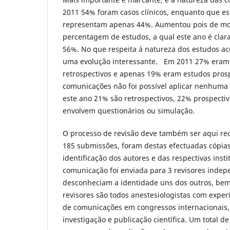
2011 54% foram casos clínicos, enquanto que est
representam apenas 44%. Aumentou pois de mod
percentagem de estudos, a qual este ano é clar
56%. No que respeita á natureza dos estudos a
uma evolução interessante. Em 2011 27% eram 
retrospectivos e apenas 19% eram estudos pros
comunicações não foi possível aplicar nenhuma d
este ano 21% são retrospectivos, 22% prospecti
envolvem questionários ou simulação.
O processo de revisão deve também ser aqui re
185 submissões, foram destas efectuadas cópia
identificação dos autores e das respectivas insti
comunicação foi enviada para 3 revisores indep
desconheciam a identidade uns dos outros, bem
revisores são todos anestesiologistas com expe
de comunicações em congressos internacionais,
investigação e publicação científica. Um total de