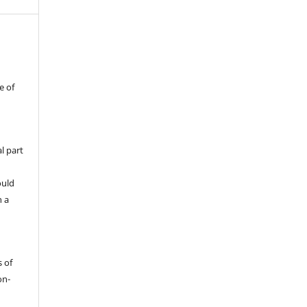
e of
l part
ould
h a
s of
on-