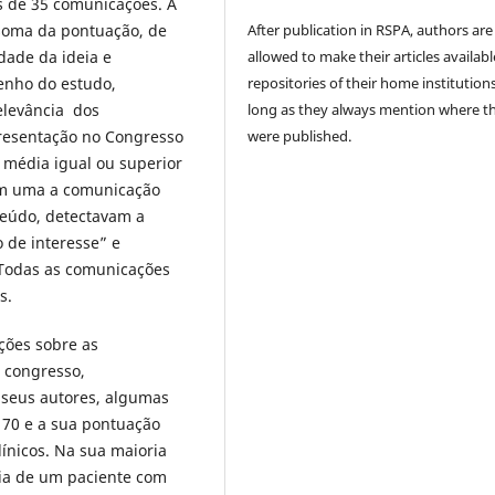
s de 35 comunicações. A
soma da pontuação, de
After publication in RSPA, authors are
dade da ideia e
allowed to make their articles availabl
enho do estudo,
repositories of their home institutions
elevância dos
long as they always mention where t
presentação no Congresso
were published.
média igual ou superior
iam uma a comunicação
teúdo, detectavam a
 de interesse” e
 Todas as comunicações
s.
ções sobre as
 congresso,
 seus autores, algumas
 70 e a sua pontuação
línicos. Na sua maioria
sia de um paciente com