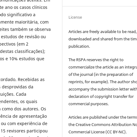
e ano os casos clínicos
o significativo a
License
amente maioritária, com
ceites também se observa
Articles are freely available to be read,
estudos de revisão ou
downloaded and shared from the tim
pectivos (em 2
publication.
estas classificações);
vos e 10% estudos que
The RSPA reserves the right to
commercialize the article as an integra
of the journal (in the preparation of
cordado. Recebidas as
reprints, for example). The author sh
s desprovidas da
accompany the submission letter wit
tuições. Cada
declaration of copyright transfer for
endentes, os quais
commercial purposes.
 como dos autores. Os
riência de apresentação
Articles are published under the term
 ou com experiência de
the Creative Commons Attribution N
 15 revisores participou
Commercial License (CC BY-NC).