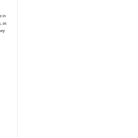
e in
, as
hey