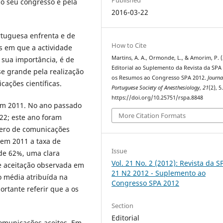
Published
lo seu congresso e pela
2016-03-22
rtuguesa enfrenta e de
How to Cite
s em que a actividade
Martins, A. A., Ormonde, L., & Amorim, P. (
 sua importância, é de
Editorial ao Suplemento da Revista da SP
se grande pela realização
os Resumos ao Congresso SPA 2012.
Journa
cações científicas.
Portuguese Society of Anesthesiology
,
21
(2), 5
https://doi.org/10.25751/rspa.8848
com 2011. No ano passado
More Citation Formats
22; este ano foram
mero de comunicações
 em 2011 a taxa de
Issue
 de 62%, uma clara
Vol. 21 No. 2 (2012): Revista da S
de aceitação observada em
21 N2 2012 - Suplemento ao
 média atribuída na
Congresso SPA 2012
rtante referir que a os
Section
Editorial
comunicações aceites. Em