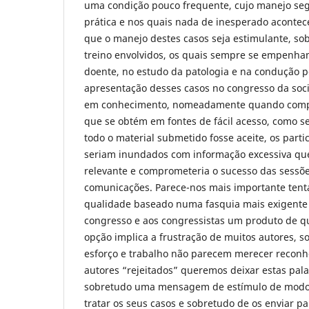
uma condição pouco frequente, cujo manejo seg
prática e nos quais nada de inesperado acont
que o manejo destes casos seja estimulante, so
treino envolvidos, os quais sempre se empenh
doente, no estudo da patologia e na condução pe
apresentação desses casos no congresso da soc
em conhecimento, nomeadamente quando comp
que se obtém em fontes de fácil acesso, como sej
todo o material submetido fosse aceite, os part
seriam inundados com informação excessiva que 
relevante e comprometeria o sucesso das sessõ
comunicações. Parece-nos mais importante tent
qualidade baseado numa fasquia mais exigente 
congresso e aos congressistas um produto de qu
opção implica a frustração de muitos autores, s
esforço e trabalho não parecem merecer reconh
autores “rejeitados” queremos deixar estas pala
sobretudo uma mensagem de estímulo de modo
tratar os seus casos e sobretudo de os enviar pa