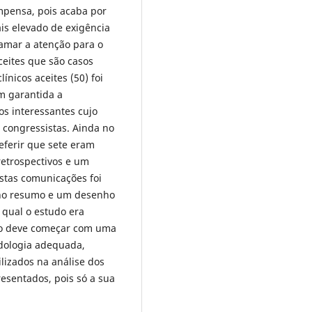
pensa, pois acaba por
is elevado de exigência
amar a atenção para o
eites que são casos
ínicos aceites (50) foi
m garantida a
os interessantes cujo
 congressistas. Ainda no
referir que sete eram
 retrospectivos e um
estas comunicações foi
 no resumo e um desenho
 qual o estudo era
udo deve começar com uma
dologia adequada,
izados na análise dos
resentados, pois só a sua