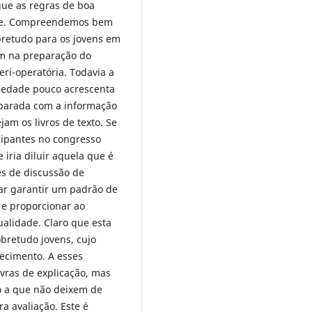
ue as regras de boa
ece. Compreendemos bem
bretudo para os jovens em
am na preparação do
ri-operatória. Todavia a
iedade pouco acrescenta
arada com a informação
am os livros de texto. Se
icipantes no congresso
iria diluir aquela que é
es de discussão de
ar garantir um padrão de
e proporcionar ao
alidade. Claro que esta
obretudo jovens, cujo
ecimento. A esses
vras de explicação, mas
 a que não deixem de
ra avaliação. Este é