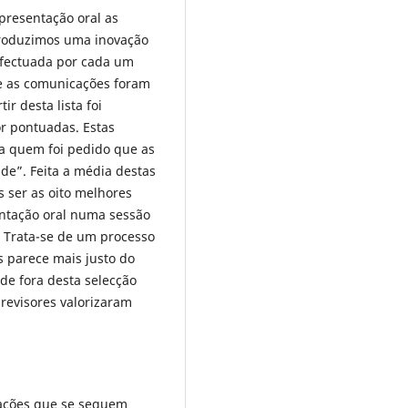
presentação oral as
troduzimos uma inovação
 efectuada por cada um
ue as comunicações foram
r desta lista foi
r pontuadas. Estas
a quem foi pedido que as
e”. Feita a média destas
s ser as oito melhores
entação oral numa sessão
. Trata-se de um processo
 parece mais justo do
de fora desta selecção
revisores valorizaram
cações que se seguem