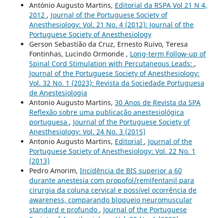
António Augusto Martins,
Editorial da RSPA Vol 21 N 4,
2012
,
Journal of the Portuguese Society of
Anesthesiology: Vol. 21 No. 4 (2012): Journal of the
Portuguese Society of Anesthesiology
Gerson Sebastião da Cruz, Ernesto Ruivo, Teresa
Fontinhas, Lucindo Ormonde ,
Long-term Follow-up of
Spinal Cord Stimulation with Percutaneous Leads:
,
Journal of the Portuguese Society of Anesthesiology:
Vol. 32 No. 1 (2023): Revista da Sociedade Portuguesa
de Anestesiologia
Antonio Augusto Martins,
30 Anos de Revista da SPA
Reflexão sobre uma publicação anestesiológica
portuguesa
,
Journal of the Portuguese Society of
Anesthesiology: Vol. 24 No. 3 (2015)
Antonio Augusto Martins,
Editorial
,
Journal of the
Portuguese Society of Anesthesiology: Vol. 22 No. 1
(2013)
Pedro Amorim,
Incidência de BIS superior a 60
durante anestesia com propofol/remifentanil para
cirurgia da coluna cervical e possível ocorrência de
awareness, comparando bloqueio neuromuscular
standard e profundo
,
Journal of the Portuguese