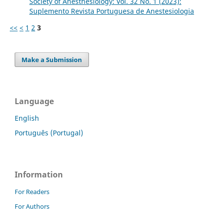
Society of Anesthesiology: Vol. 32 No. 1 (2023):
Suplemento Revista Portuguesa de Anestesiologia
<<
<
1
2
3
Make a Submission
Language
English
Português (Portugal)
Information
For Readers
For Authors