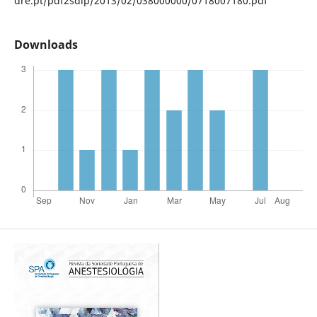
dre.pt/pdf2sdip/2013/02/038000000/0718007180.pdf
Downloads