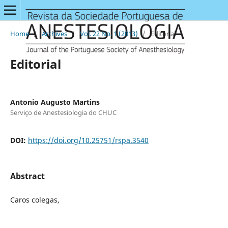
Home
/
Archives
/
Vol. 22 No. 1 (2013)
/
Editorial
Editorial
Antonio Augusto Martins
Serviço de Anestesiologia do CHUC
DOI:
https://doi.org/10.25751/rspa.3540
Abstract
Caros colegas,