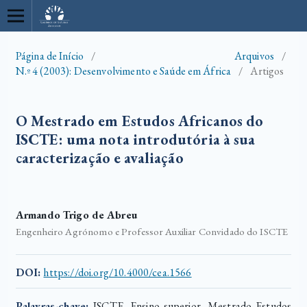
Página de Início
/
Arquivos
/
N.º 4 (2003): Desenvolvimento e Saúde em África
/
Artigos
O Mestrado em Estudos Africanos do
ISCTE: uma nota introdutória à sua
caracterização e avaliação
Armando Trigo de Abreu
Engenheiro Agrónomo e Professor Auxiliar Convidado do ISCTE
DOI:
https://doi.org/10.4000/cea.1566
Palavras-chave:
ISCTE, Ensino superior, Mestrado Estudos