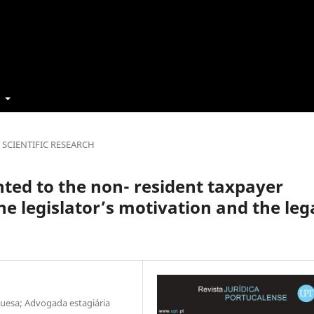
t
SCIENTIFIC RESEARCH
ted to the non- resident taxpayer
he legislator’s motivation and the leg
uguesa; Advogada estagiária