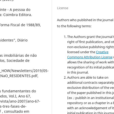
License
inte - A pessoa do
a: Coimbra Editora.
Authors who published in the journal
eforma Fiscal de 1988/89,
to the following terms:
The Authors grant the Journal 
sidentes”, Diário
right of first publication, and o
non-exclusive publishing rights
licensed under the
Creative
ias imobiliárias de não
Commons Attribution License
ados, Sociedade de
allows the sharing of work wit
recognition of its initial public
W_HOW/Newsletters/2019/05-
in this journal.
_NaO_RESIDENTES.pdf,
Authors are able to take on
additional contracts separately
exclusive distribution of the ve
ios fundamentantes do
of the paper published in this 
dos, Vol.I, Ano 67,
(ex .: publish in an institutional
revista/ano-2007/ano-67-
repository or as a chapter in a
s-tres-fases-de-
with an acknowledgement of it
/ , consultado em
initial publication in this journal