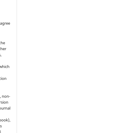
 agree
the
ther
,
which
h
ation
, non-
rsion
journal
 book),
s
.