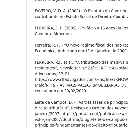
FAVEIRO, V. D. A. (2002) - O Estatuto do Contribu
contribuinte no Estado Social de Direito, Coimbr
FERREIRA, E. P. (2005) - Prefácio a 15 anos da R
Coimbra: Almedina.
Ferreira, R. F. - “O novo regime fiscal dos não re
Económico, publicado em 15 de janeiro de 2009.
FERREIRA, R.F. et al., “A tributação das mais-val
residentes”, Newsletter n.º 23/19: RFF e Associ
Advogados, SP, RL,
https://www.rffadvogados.com/xms/files/KNO
Maio/RFFa_-_AS_MAIS-VALIAS_IMOBILIARIAS_DE
consultado em 20/02/2020.
Leite de Campos, D. - “As três fases de princíp
direito tributário”, Revista da Ordem dos Advoga
janeiro/2007. https://portal.oa.pt/publicacoes/
vol-i-jan-2007/doutrina/diogo-leite-de-campos-a
principios-fundamentantes-do-direito-tributario