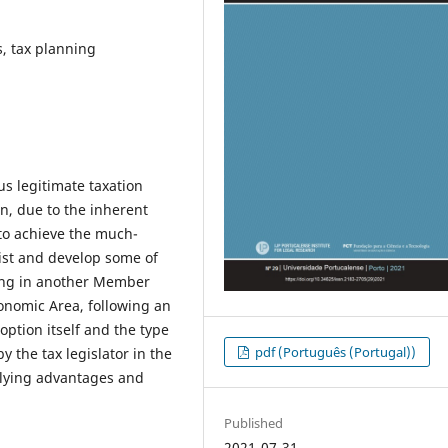
s, tax planning
s legitimate taxation
on, due to the inherent
to achieve the much-
list and develop some of
ding in another Member
onomic Area, following an
option itself and the type
pdf (Português (Portugal))
y the tax legislator in the
rlying advantages and
Published
2021-07-31