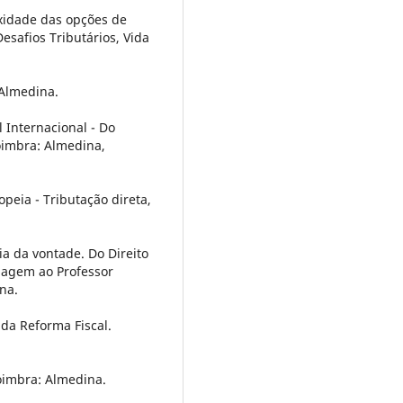
exidade das opções de
Desafios Tributários, Vida
 Almedina.
al Internacional - Do
oimbra: Almedina,
ropeia - Tributação direta,
mia da vontade. Do Direito
enagem ao Professor
na.
 da Reforma Fiscal.
Coimbra: Almedina.