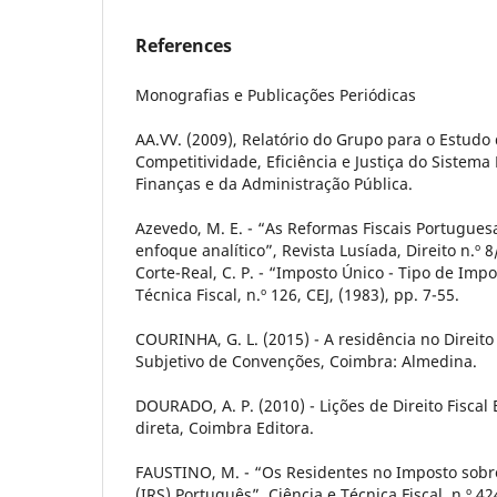
References
Monografias e Publicações Periódicas
AA.VV. (2009), Relatório do Grupo para o Estudo da
Competitividade, Eficiência e Justiça do Sistema 
Finanças e da Administração Pública.
Azevedo, M. E. - “As Reformas Fiscais Portugues
enfoque analítico”, Revista Lusíada, Direito n.º 8
Corte-Real, C. P. - “Imposto Único - Tipo de Impo
Técnica Fiscal, n.º 126, CEJ, (1983), pp. 7-55.
COURINHA, G. L. (2015) - A residência no Direito
Subjetivo de Convenções, Coimbra: Almedina.
DOURADO, A. P. (2010) - Lições de Direito Fiscal
direta, Coimbra Editora.
FAUSTINO, M. - “Os Residentes no Imposto sobr
(IRS) Português”, Ciência e Técnica Fiscal, n.º 42