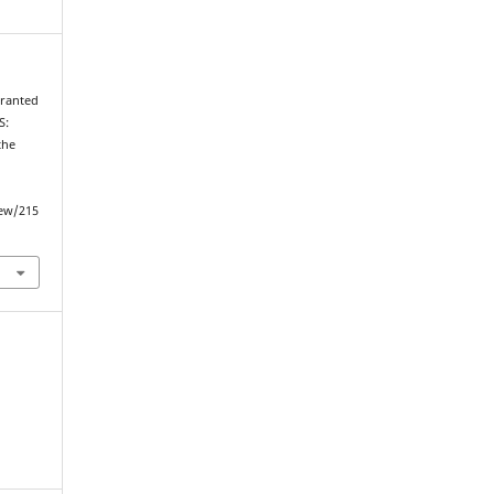
granted
S:
the
iew/215