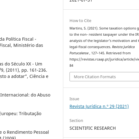
How to Cite
Martins, S. (2021). Some taxation options 
to the non- resident taxpayer under the IR
 Política Fiscal -
analysis of the legislator’s motivation and 
Fiscal, Ministério das
legal-fiscal consequences.
Revista Jurídica
Portucalense
, 127–145. Retrieved from
https://revistas.rcaap.pt/juridica/article/v
as do Século XX - Um
84
/9, (2011), pp. 161-236.
sto a adotar”, Ciência e
More Citation Formats
 Internacional: do Abuso
Issue
Revista Jurídica n.º 29 (2021)
 Europeu: Tributação
Section
SCIENTIFIC RESEARCH
e o Rendimento Pessoal
4 (2009).