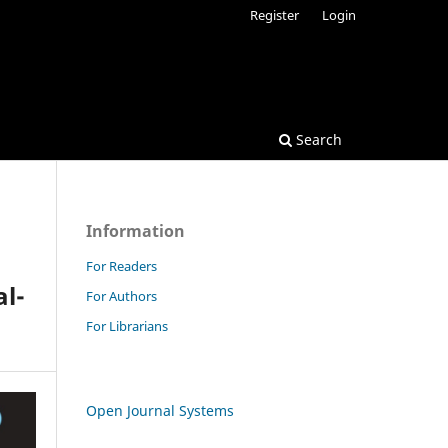
Register
Login
Search
Information
For Readers
al-
For Authors
For Librarians
Open Journal Systems