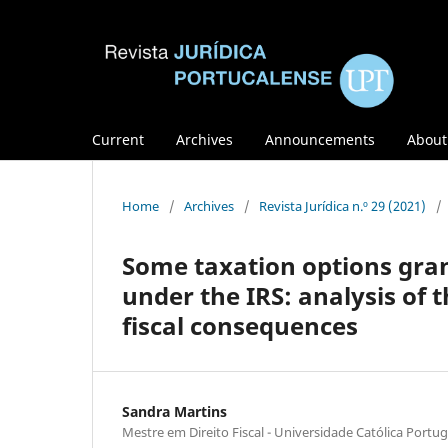
Current
Archives
Announcements
Abou
Home
/
Archives
/
Revista Jurídica n.º 29 (2021)
/
Some taxation options gran
under the IRS: analysis of t
fiscal consequences
Sandra Martins
Mestre em Direito Fiscal - Universidade Católica Port