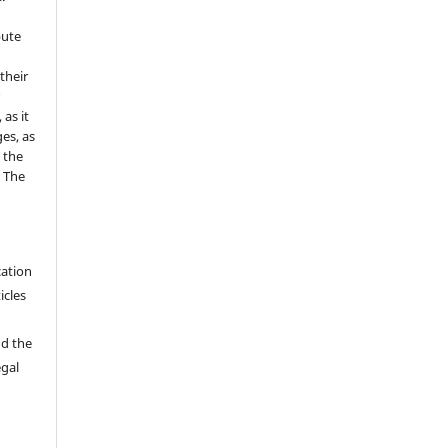
bute
 their
r
as it
es, as
 the
e The
cation
icles
nd the
egal