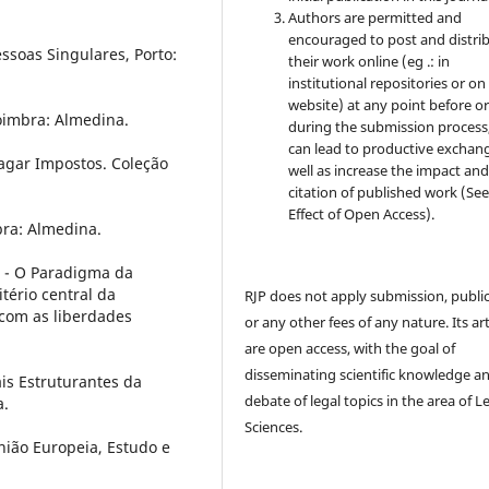
Authors are permitted and
encouraged to post and distri
ssoas Singulares, Porto:
their work online (eg .: in
institutional repositories or on
website) at any point before o
Coimbra: Almedina.
during the submission process, 
can lead to productive exchang
Pagar Impostos. Coleção
well as increase the impact and
citation of published work (Se
Effect of Open Access).
mbra: Almedina.
eu - O Paradigma da
tério central da
RJP does not apply submission, publi
 com as liberdades
or any other fees of any nature. Its art
are open access, with the goal of
disseminating scientific knowledge a
ais Estruturantes da
debate of legal topics in the area of ​​L
a.
Sciences.
nião Europeia, Estudo e