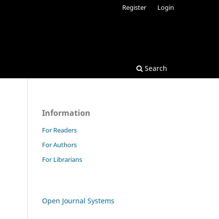
Register
Login
Search
Information
For Readers
For Authors
For Librarians
Open Journal Systems