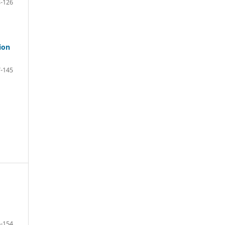
-126
ion
-145
-154