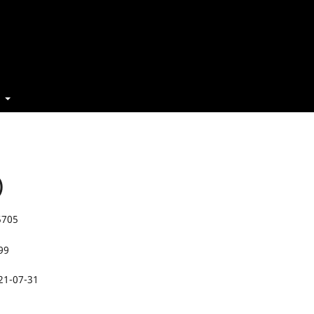
t
)
5705
99
21-07-31