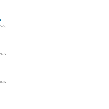
s
35-58
59-77
78-97