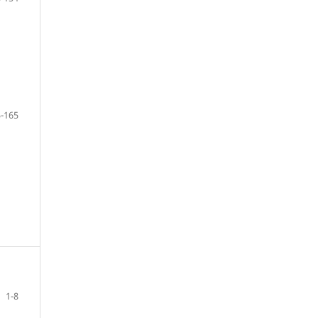
-165
1-8