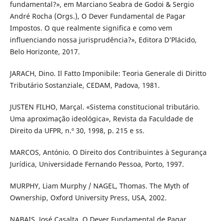
fundamental?», em Marciano Seabra de Godoi & Sergio
André Rocha (Orgs.), O Dever Fundamental de Pagar
Impostos. O que realmente significa e como vem
influenciando nossa jurisprudência?», Editora D’Plácido,
Belo Horizonte, 2017.
JARACH, Dino. Il Fatto Imponibile: Teoria Generale di Diritto
Tributário Sostanziale, CEDAM, Padova, 1981.
JUSTEN FILHO, Marçal. «Sistema constitucional tributário.
Uma aproximação ideológica», Revista da Faculdade de
Direito da UFPR, n.º 30, 1998, p. 215 e ss.
MARCOS, António. O Direito dos Contribuintes à Segurança
Jurídica, Universidade Fernando Pessoa, Porto, 1997.
MURPHY, Liam Murphy / NAGEL, Thomas. The Myth of
Ownership, Oxford University Press, USA, 2002.
NABAIS, José Casalta. O Dever Fundamental de Pagar