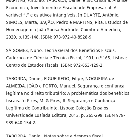
MARTINS, António, TABORDA, Daniel e SÁ, Cristina. Análise
Económica, Investimento e Fiscalidade Empresarial: A
variável “t” e os ativos intangíveis. In DUARTE, António,
SIMÕES, Marta, BAÇÃO, Pedro e MARTINS, Rita. Estudos de
Homenagem a João Sousa Andrade. Coimbra: Almedina,
2020, p.135-148. ISBN: 978-972-40-8528-9.
SÁ GOMES, Nuno. Teoria Geral dos Benefícios Fiscais.
Cadernos de Ciência e Técnica Fiscal, 1991, n.º 165. Lisboa:
Centro de Estudos Fiscais. ISBN: 972-653-129-2.
TABORDA, Daniel, FIGUEIREDO, Filipe, NOGUEIRA de
ALMEIDA, JOÃO e PORTO, Manuel. Segurança e confiança
legítima no direito tributário: A problemática dos benefícios
fiscais. In Pires, M. & Pires, R. Segurança e Confiança
Legítima do Contribuinte. Lisboa: Coleção Ensaios
Universidade Lusíada Editora, 2013, p. 265-298. ISBN 978-
989-640-154-2.
TABORDA, Daniel. Notas sobre a despesa fiscal