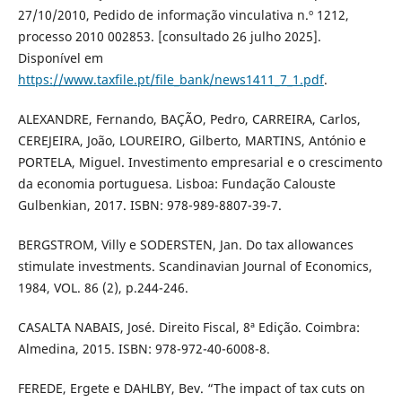
27/10/2010, Pedido de informação vinculativa n.º 1212,
processo 2010 002853. [consultado 26 julho 2025].
Disponível em
https://www.taxfile.pt/file_bank/news1411_7_1.pdf
.
ALEXANDRE, Fernando, BAÇÃO, Pedro, CARREIRA, Carlos,
CEREJEIRA, João, LOUREIRO, Gilberto, MARTINS, António e
PORTELA, Miguel. Investimento empresarial e o crescimento
da economia portuguesa. Lisboa: Fundação Calouste
Gulbenkian, 2017. ISBN: 978-989-8807-39-7.
BERGSTROM, Villy e SODERSTEN, Jan. Do tax allowances
stimulate investments. Scandinavian Journal of Economics,
1984, VOL. 86 (2), p.244-246.
CASALTA NABAIS, José. Direito Fiscal, 8ª Edição. Coimbra:
Almedina, 2015. ISBN: 978-972-40-6008-8.
FEREDE, Ergete e DAHLBY, Bev. “The impact of tax cuts on