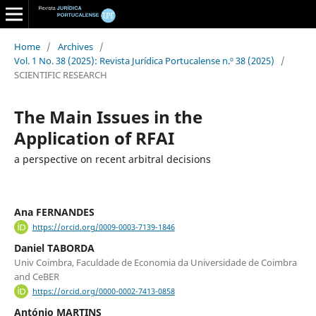
Home
/
Archives
/
Vol. 1 No. 38 (2025): Revista Jurídica Portucalense n.º 38 (2025)
/
SCIENTIFIC RESEARCH
The Main Issues in the
Application of RFAI
a perspective on recent arbitral decisions
Ana FERNANDES
https://orcid.org/0009-0003-7139-1846
Daniel TABORDA
Univ Coimbra, Faculdade de Economia da Universidade de Coimbra
and CeBER
https://orcid.org/0000-0002-7413-0858
António MARTINS