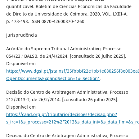
quantificável. Boletim de Ciências Económicas da Faculdade
de Direito da Universidade de Coimbra, 2020, VOL. LXIII-A,
p. 473-498. ISSN 0870-42600870-4260.
Jurisprudência
Acórdão do Supremo Tribunal Administrativo, Processo
054/23.1BALSB, de 24/4/2024. [consultado 26 julho 2025].
Disponível em
https://www.dgsi.pt/jsta.nsf/35fbbbf22e1bb1e680256f8e003e
OpenDocument&ExpandSection=1#_Section1
.
Decisão do Centro de Arbitragem Administrativa, Processo
212/2013-T, de 26/2/2014. [consultado 26 julho 2025].
Disponível em
https://caad.org.pt/tributario/decisoes/decisao.php?
s_irc=1&s_processo=212%2F2013&s_data_ini=&s_data_fim=&s_r
Decisão do Centro de Arbitragem Administrativa, Processo