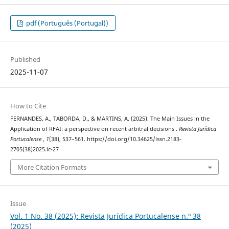
pdf (Português (Portugal))
Published
2025-11-07
How to Cite
FERNANDES, A., TABORDA, D., & MARTINS, A. (2025). The Main Issues in the
Application of RFAI: a perspective on recent arbitral decisions .
Revista Jurídica
Portucalense
,
1
(38), 537–561. https://doi.org/10.34625/issn.2183-
2705(38)2025.ic-27
More Citation Formats
Issue
Vol. 1 No. 38 (2025): Revista Jurídica Portucalense n.º 38
(2025)