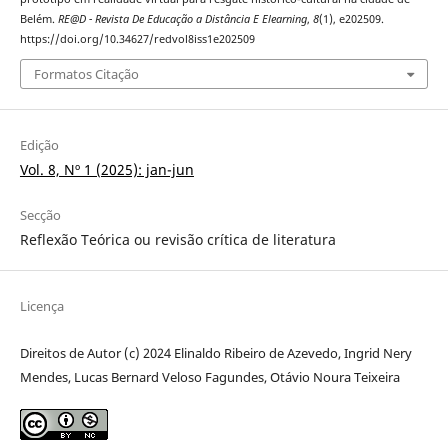
Belém.
RE@D - Revista De Educação a Distância E Elearning
,
8
(1), e202509.
https://doi.org/10.34627/redvol8iss1e202509
Formatos Citação
Edição
Vol. 8, Nº 1 (2025): jan-jun
Secção
Reflexão Teórica ou revisão crítica de literatura
Licença
Direitos de Autor (c) 2024 Elinaldo Ribeiro de Azevedo, Ingrid Nery
Mendes, Lucas Bernard Veloso Fagundes, Otávio Noura Teixeira