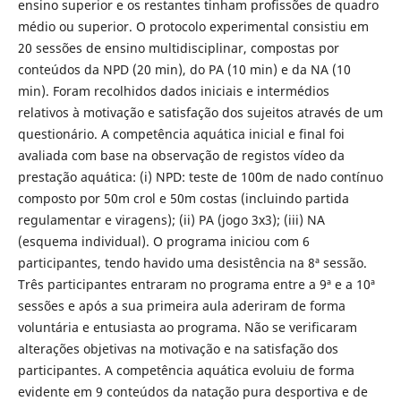
ensino superior e os restantes tinham profissões de quadro
médio ou superior. O protocolo experimental consistiu em
20 sessões de ensino multidisciplinar, compostas por
conteúdos da NPD (20 min), do PA (10 min) e da NA (10
min). Foram recolhidos dados iniciais e intermédios
relativos à motivação e satisfação dos sujeitos através de um
questionário. A competência aquática inicial e final foi
avaliada com base na observação de registos vídeo da
prestação aquática: (i) NPD: teste de 100m de nado contínuo
composto por 50m crol e 50m costas (incluindo partida
regulamentar e viragens); (ii) PA (jogo 3x3); (iii) NA
(esquema individual). O programa iniciou com 6
participantes, tendo havido uma desistência na 8ª sessão.
Três participantes entraram no programa entre a 9ª e a 10ª
sessões e após a sua primeira aula aderiram de forma
voluntária e entusiasta ao programa. Não se verificaram
alterações objetivas na motivação e na satisfação dos
participantes. A competência aquática evoluiu de forma
evidente em 9 conteúdos da natação pura desportiva e de