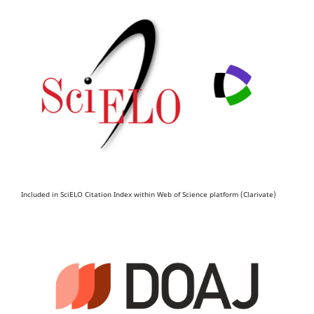
Included in SciELO Citation Index within Web of Science platform (Clarivate)