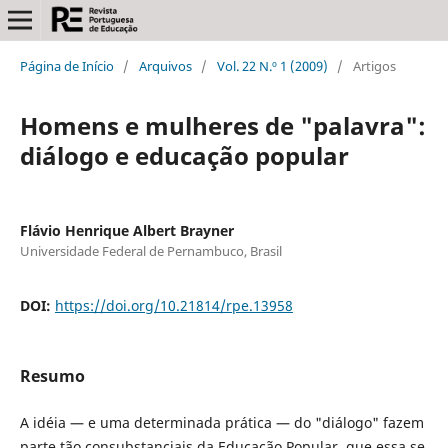
Página de Início
/
Arquivos
/
Vol. 22 N.º 1 (2009)
/
Artigos
Homens e mulheres de "palavra":
diálogo e educação popular
Flávio Henrique Albert Brayner
Universidade Federal de Pernambuco, Brasil
DOI:
https://doi.org/10.21814/rpe.13958
Resumo
A idéia — e uma determinada prática — do "diálogo" fazem
parte tão consubstanciais da Educação Popular, que essa se