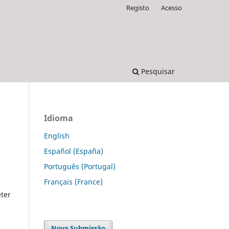
Registo
Acesso
Pesquisar
Idioma
English
Español (España)
Português (Portugal)
Français (France)
ter
Nova Submissão