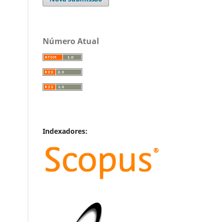
Número Atual
Indexadores: