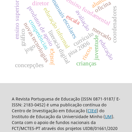
alunos
ensino fundamental
manuais escolares
oficina
diretor
ensino superior
produtos de apoio
coordenadores
educação informal
avaliação
escala
competências
novas tecnologias
mercado
gráfico
literacia digital
currículo
juventude
educação
pisa 2006
jogo
riscos
justiça
crianças
concepções
A Revista Portuguesa de Educação (ISSN 0871-9187/ E-
ISSN: 2183-0452) é uma publicação contínua do
Centro de Investigação em Educação (
CIEd
) do
Instituto de Educação da Universidade Minho (
UM
).
Conta com o apoio de fundos nacionais da
FCT/MCTES-PT através dos projetos UIDB/01661/2020