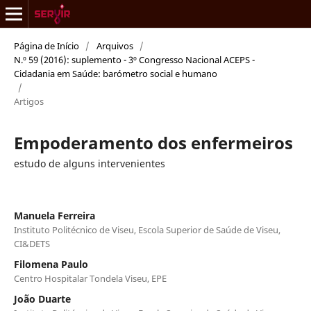
Página de Início
/
Arquivos
/
N.º 59 (2016): suplemento - 3º Congresso Nacional ACEPS -
Cidadania em Saúde: barómetro social e humano
/
Artigos
Empoderamento dos enfermeiros
estudo de alguns intervenientes
Manuela Ferreira
Instituto Politécnico de Viseu, Escola Superior de Saúde de Viseu,
CI&DETS
Filomena Paulo
Centro Hospitalar Tondela Viseu, EPE
João Duarte